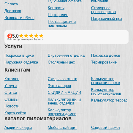
Публичная оферта
компании
Оплата
Контакты
Столярное
Доставка
производство
Портфолио
Возврат и обмен
Покрасочный цех
Поставщикам и
партнерам
Услуги
Покраска в цехе
Внутренняя отделка
Покраска домов
Наружная отделка
Столярный цех
Термирование
Клиентам
Каталог
Скидка за отзыв
Калькулятор
покраски в цехе
Услуги
Фотогалерея
Калькулятор
Статьи
СКИДКИ и АКЦИИ
пиломатериалов
Отзывы
Калькулятор вн. и
Калькулятор террас
внеш. отделки
Новости
Калькулятор
Карта сайта
покраски домов
Каталог пиломатериалов
Акции и скидки
Мебельный щит
Садовый паркет