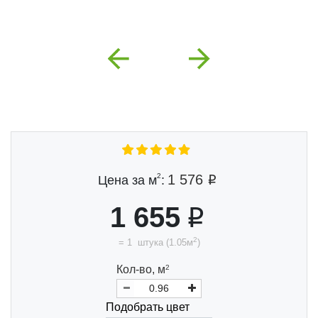
Previous
Next
2
1 576
Цена за м
:
1 655
2
=
1
штука
(
1.05
м
)
Кол-во,
м
2
Подобрать цвет