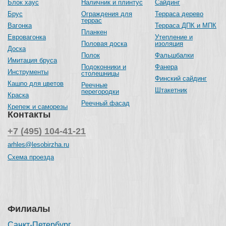
Блок хаус
Наличник и плинтус
Сайдинг
Брус
Ограждения для
Терраса дерево
террас
Вагонка
Терраса ДПК и МПК
Планкен
Евровагонка
Утепление и
Половая доска
изоляция
Доска
Полок
Фальшбалки
Имитация бруса
Подоконники и
Фанера
Инструменты
столешницы
Финский сайдинг
Кашпо для цветов
Реечные
Штакетник
перегородки
Краска
Реечный фасад
Крепеж и саморезы
Контакты
+7 (495) 104-41-21
arhles@lesobirzha.ru
Схема проезда
Филиалы
Санкт-Петербург