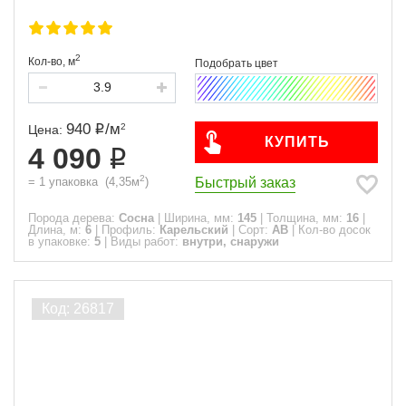
2
Кол-во,
м
940
/
м
2
Цена:
КУПИТЬ
4 090
2
Быстрый заказ
=
1
упаковка
(
4,35
м
)
Порода дерева:
Сосна
|
Ширина, мм:
145
|
Толщина, мм:
16
|
Длина, м:
6
|
Профиль:
Карельский
|
Сорт:
АВ
|
Кол-во досок
в упаковке:
5
|
Виды работ:
внутри, снаружи