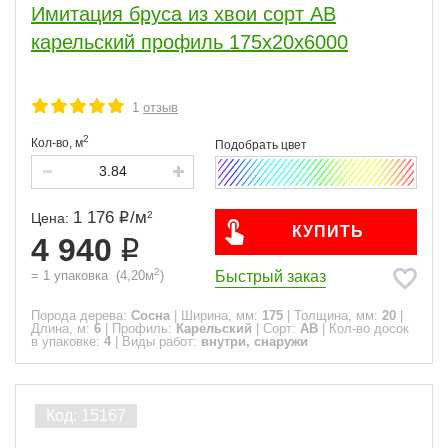
Имитация бруса из хвои сорт АВ
карельский профиль 175x20x6000
1
отзыв
2
Кол-во,
м
1 176
/
м
2
Цена:
КУПИТЬ
4 940
2
Быстрый заказ
=
1
упаковка
(
4,20
м
)
Порода дерева:
Сосна
|
Ширина, мм:
175
|
Толщина, мм:
20
|
Длина, м:
6
|
Профиль:
Карельский
|
Сорт:
АВ
|
Кол-во досок
в упаковке:
4
|
Виды работ:
внутри, снаружи