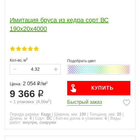
Имитация бруса из кедра сорт ВС
190x20x4000
2
Кол-во,
м
2 054
/
м
2
Цена:
КУПИТЬ
9 366
2
Быстрый заказ
=
1
упаковка
(
4,56
м
)
Порода дерева:
Кедр
|
Ширина, мм:
190
|
Толщина, мм:
20
|
Длина, м:
4
|
Сорт:
ВС
|
Кол-во досок в упаковке:
6
|
Виды
работ:
внутри, снаружи