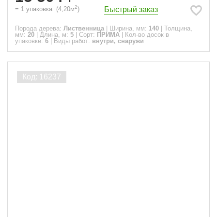
2
Быстрый заказ
=
1
упаковка
(
4,20
м
)
Порода дерева:
Лиственница
|
Ширина, мм:
140
|
Толщина,
мм:
20
|
Длина, м:
5
|
Сорт:
ПРИМА
|
Кол-во досок в
упаковке:
6
|
Виды работ:
внутри, снаружи