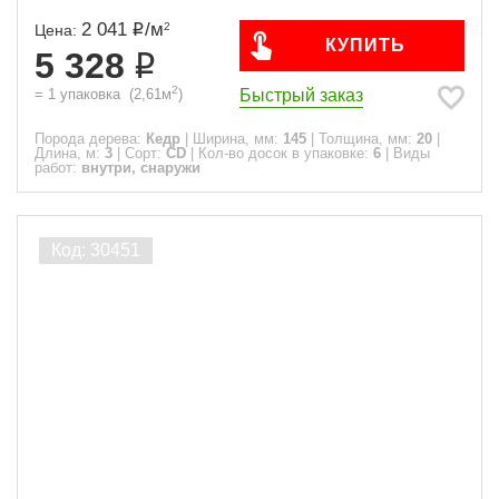
2 041
/
м
2
Цена:
КУПИТЬ
5 328
2
Быстрый заказ
=
1
упаковка
(
2,61
м
)
Порода дерева:
Кедр
|
Ширина, мм:
145
|
Толщина, мм:
20
|
Длина, м:
3
|
Сорт:
CD
|
Кол-во досок в упаковке:
6
|
Виды
работ:
внутри, снаружи