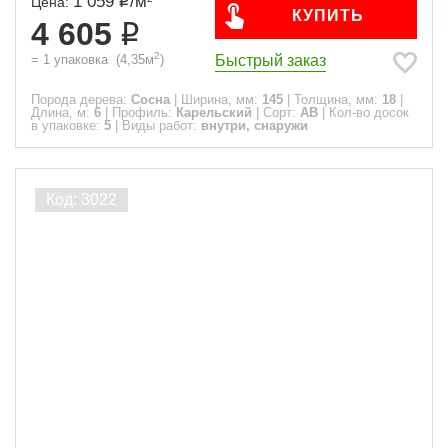
1 059
/
м
Цена:
КУПИТЬ
4 605
2
Быстрый заказ
=
1
упаковка
(
4,35
м
)
Порода дерева:
Сосна
|
Ширина, мм:
145
|
Толщина, мм:
18
|
Длина, м:
6
|
Профиль:
Карельский
|
Сорт:
АВ
|
Кол-во досок
в упаковке:
5
|
Виды работ:
внутри, снаружи