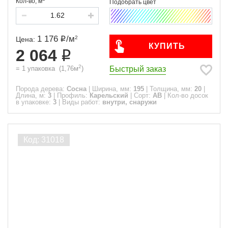
Кол-во,
м
1 176
/
м
2
Цена:
КУПИТЬ
2 064
2
Быстрый заказ
=
1
упаковка
(
1,76
м
)
Порода дерева:
Сосна
|
Ширина, мм:
195
|
Толщина, мм:
20
|
Длина, м:
3
|
Профиль:
Карельский
|
Сорт:
АВ
|
Кол-во досок
в упаковке:
3
|
Виды работ:
внутри, снаружи