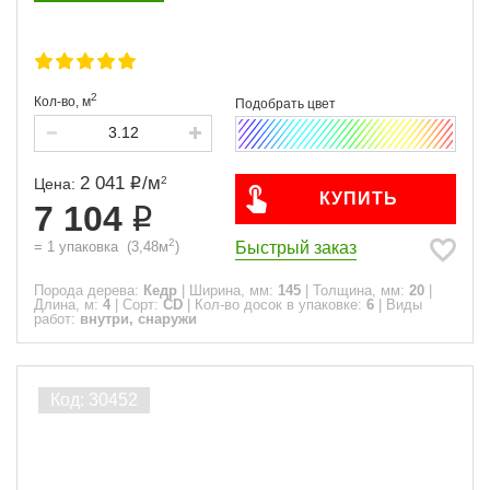
2
Кол-во,
м
2 041
/
м
2
Цена:
КУПИТЬ
7 104
2
Быстрый заказ
=
1
упаковка
(
3,48
м
)
Порода дерева:
Кедр
|
Ширина, мм:
145
|
Толщина, мм:
20
|
Длина, м:
4
|
Сорт:
CD
|
Кол-во досок в упаковке:
6
|
Виды
работ:
внутри, снаружи