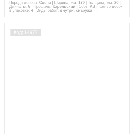
Порода дерева:
Сосна
|
Ширина, мм:
170
|
Толщина, мм:
20
|
Длина, м:
6
|
Профиль:
Карельский
|
Сорт:
АВ
|
Кол-во досок
в упаковке:
4
|
Виды работ:
внутри, снаружи