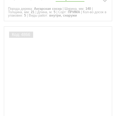
Порода дерева:
Ангарская сосна
|
Ширина, мм:
140
|
Толщина, мм:
21
|
Длина, м:
5
|
Сорт:
ПРИМА
|
Кол-во досок в
упаковке:
5
|
Виды работ:
внутри, снаружи