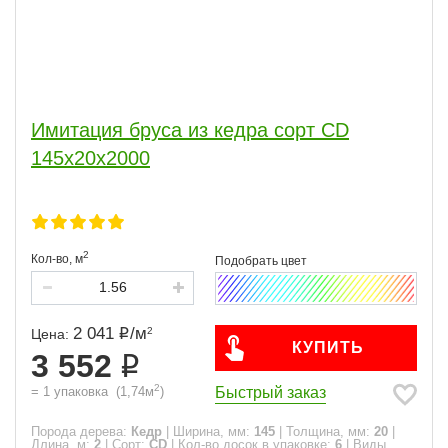
Имитация бруса из кедра сорт CD
145x20x2000
2
Кол-во,
м
2 041
/
м
2
Цена:
КУПИТЬ
3 552
2
Быстрый заказ
=
1
упаковка
(
1,74
м
)
Порода дерева:
Кедр
|
Ширина, мм:
145
|
Толщина, мм:
20
|
Длина, м:
2
|
Сорт:
CD
|
Кол-во досок в упаковке:
6
|
Виды