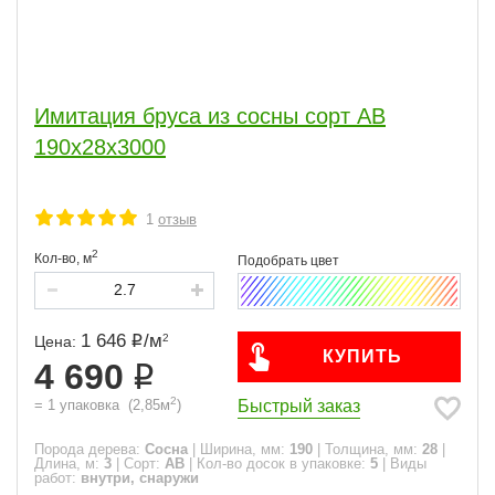
Имитация бруса из сосны сорт АВ
190x28x3000
1
отзыв
2
Кол-во,
м
1 646
/
м
2
Цена:
КУПИТЬ
4 690
2
Быстрый заказ
=
1
упаковка
(
2,85
м
)
Порода дерева:
Сосна
|
Ширина, мм:
190
|
Толщина, мм:
28
|
Длина, м:
3
|
Сорт:
АВ
|
Кол-во досок в упаковке:
5
|
Виды
работ:
внутри, снаружи