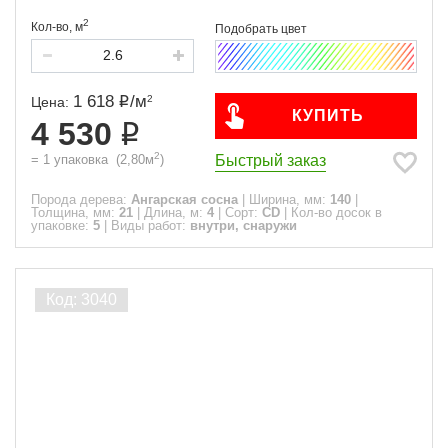
2
Кол-во,
м
1 618
/
м
2
Цена:
КУПИТЬ
4 530
2
Быстрый заказ
=
1
упаковка
(
2,80
м
)
Порода дерева:
Ангарская сосна
|
Ширина, мм:
140
|
Толщина, мм:
21
|
Длина, м:
4
|
Сорт:
CD
|
Кол-во досок в
упаковке:
5
|
Виды работ:
внутри, снаружи