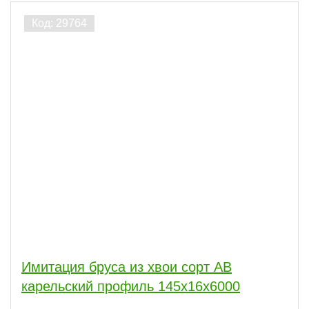
Часто спрашивают
Виды работ
внутри
271
снаружи
271
Акция
ПОКАЗАТЬ
сбросить
Имитация бруса из хвои сорт АВ
карельский профиль 145x16x6000