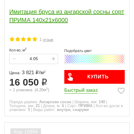
Имитация бруса из ангарской сосны сорт
ПРИМА 140x21x6000
1
отзыв
2
Кол-во,
м
3 821
/
м
2
Цена:
КУПИТЬ
16 050
2
Быстрый заказ
=
1
упаковка
(
4,20
м
)
Порода дерева:
Ангарская сосна
|
Ширина, мм:
140
|
Толщина, мм:
21
|
Длина, м:
6
|
Сорт:
ПРИМА
|
Кол-во досок в
упаковке:
5
|
Виды работ:
внутри, снаружи