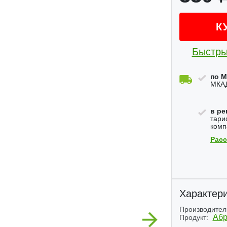
К
Быстры
по М
МКАД
в ре
тари
комп
Расс
Характери
Производител
Next
Абр
Продукт: