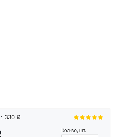
Маршрут к складу
Рассчитать доставку
330
:
Кол-во, шт.