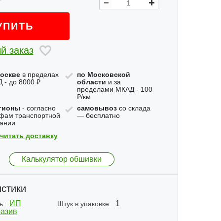
УПИТЬ
й заказ
оскве
в пределах
по Московской
 - до 8000 ₽
области
и за
пределами МКАД - 100
₽/км
гионы
- согласно
самовывоз
со склада
фам транспортной
— бесплатно
ании
читать доставку
Калькулятор обшивки
стики
ИП
1
ь:
Штук в упаковке:
азив