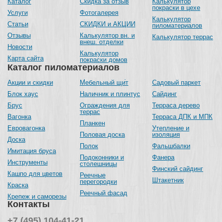
Каталог
Скидка за отзыв
Калькулятор
покраски в цехе
Услуги
Фотогалерея
Калькулятор
Статьи
СКИДКИ и АКЦИИ
пиломатериалов
Отзывы
Калькулятор вн. и
Калькулятор террас
внеш. отделки
Новости
Калькулятор
Карта сайта
покраски домов
Каталог пиломатериалов
Акции и скидки
Мебельный щит
Садовый паркет
Блок хаус
Наличник и плинтус
Сайдинг
Брус
Ограждения для
Терраса дерево
террас
Вагонка
Терраса ДПК и МПК
Планкен
Евровагонка
Утепление и
Половая доска
изоляция
Доска
Полок
Фальшбалки
Имитация бруса
Подоконники и
Фанера
Инструменты
столешницы
Финский сайдинг
Кашпо для цветов
Реечные
Штакетник
перегородки
Краска
Реечный фасад
Крепеж и саморезы
Контакты
+7 (495) 104-41-21