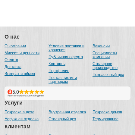
О нас
О компании
Условия поставки и
Вакансии
хранения
Миссия и ценности
Специалисты
Публичная оферта
компании
Оплата
Контакты
Столярное
Доставка
производство
Портфолио
Возврат и обмен
Покрасочный цех
Поставщикам и
партнерам
Услуги
Покраска в цехе
Внутренняя отделка
Покраска домов
Наружная отделка
Столярный цех
Термирование
Клиентам