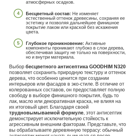
атмосферных осадков.
Бесцветный состав:
Не изменяет
естественный оттенок древесины, сохраняя ее
эстетику и позволяя дальнейшее финишное
покрытие лаком или краской без искажения
цвета.
Глубокое проникновение:
Активные
компоненты проникают глубоко в слои дерева,
обеспечивая защиту не только на поверхности,
но и внутри материала.
Выбор
бесцветного антисептика GOODHIM N320
позволяет сохранить природную текстуру и оттенок
дерева, что особенно ценится при создании
интерьеров или фасадов в эко-стиле. В отличие от
колерованных составов, он предоставляет полную
свободу в выборе финишного покрытия, будь то
лак, масло или декоративная краска, не влияя на
их итоговый цвет. Благодаря своей
трудновымываемой формуле
, этот антисептик
демонстрирует исключительную стойкость к
агрессивным внешним факторам. Представьте, что
вы обрабатываете деревянную террасу: обычный
антисептик может начать вымываться после