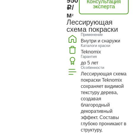
950
Консультация
/
эксперта
м
2
Лессирующая
схема покраски
Применение
Внутри и снаружи
Каталоги краски
Teknomix
Гарантия
до 5 лет
Особенности
Лессирующая схема
покраски Teknomix
сохраняет видимой
текстуру дерева,
создавая
благородный
декоративный
эффект. Составы
глубоко проникают в
структуру,