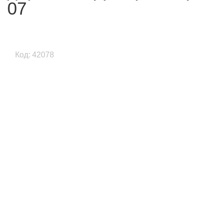
07
Код: 42078