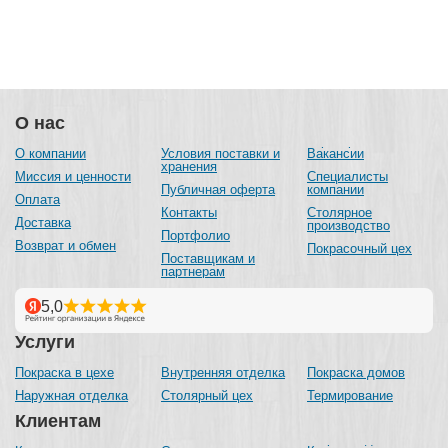
О нас
О компании
Условия поставки и
Вакансии
хранения
Миссия и ценности
Специалисты
Публичная оферта
компании
Оплата
Контакты
Столярное
Доставка
производство
Портфолио
Возврат и обмен
Покрасочный цех
Поставщикам и
партнерам
Услуги
Покраска в цехе
Внутренняя отделка
Покраска домов
Наружная отделка
Столярный цех
Термирование
Клиентам