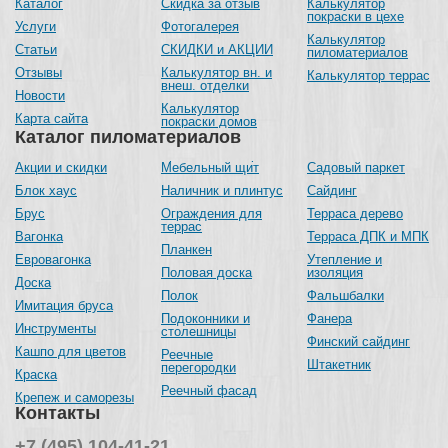
Каталог
Скидка за отзыв
Калькулятор
покраски в цехе
Услуги
Фотогалерея
Калькулятор
Статьи
СКИДКИ и АКЦИИ
пиломатериалов
Отзывы
Калькулятор вн. и
Калькулятор террас
внеш. отделки
Новости
Калькулятор
Карта сайта
покраски домов
Каталог пиломатериалов
Акции и скидки
Мебельный щит
Садовый паркет
Блок хаус
Наличник и плинтус
Сайдинг
Брус
Ограждения для
Терраса дерево
террас
Вагонка
Терраса ДПК и МПК
Планкен
Евровагонка
Утепление и
Половая доска
изоляция
Доска
Полок
Фальшбалки
Имитация бруса
Подоконники и
Фанера
Инструменты
столешницы
Финский сайдинг
Кашпо для цветов
Реечные
Штакетник
перегородки
Краска
Реечный фасад
Крепеж и саморезы
Контакты
+7 (495) 104-41-21