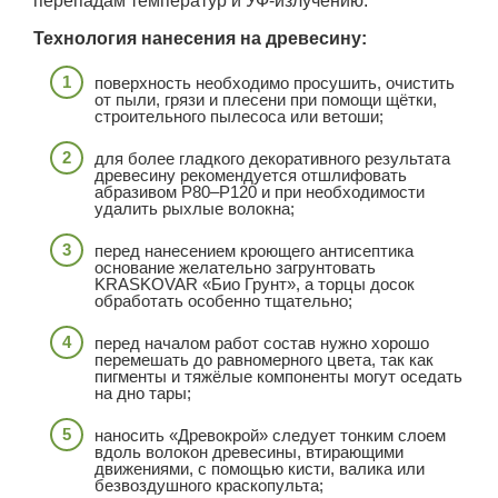
перепадам температур и УФ-излучению.
Технология нанесения на древесину:
поверхность необходимо просушить, очистить
от пыли, грязи и плесени при помощи щётки,
строительного пылесоса или ветоши;
для более гладкого декоративного результата
древесину рекомендуется отшлифовать
абразивом Р80–Р120 и при необходимости
удалить рыхлые волокна;
перед нанесением кроющего антисептика
основание желательно загрунтовать
KRASKOVAR «Био Грунт», а торцы досок
обработать особенно тщательно;
перед началом работ состав нужно хорошо
перемешать до равномерного цвета, так как
пигменты и тяжёлые компоненты могут оседать
на дно тары;
наносить «Древокрой» следует тонким слоем
вдоль волокон древесины, втирающими
движениями, с помощью кисти, валика или
безвоздушного краскопульта;