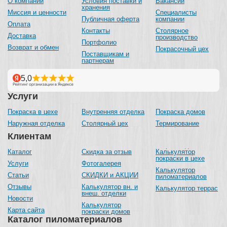
О компании
Условия поставки и
Вакансии
хранения
Миссия и ценности
Специалисты
Публичная оферта
компании
Оплата
Контакты
Столярное
Доставка
производство
Портфолио
Возврат и обмен
Покрасочный цех
Поставщикам и
партнерам
Услуги
Покраска в цехе
Внутренняя отделка
Покраска домов
Наружная отделка
Столярный цех
Термирование
Клиентам
Каталог
Скидка за отзыв
Калькулятор
покраски в цехе
Услуги
Фотогалерея
Калькулятор
Статьи
СКИДКИ и АКЦИИ
пиломатериалов
Отзывы
Калькулятор вн. и
Калькулятор террас
внеш. отделки
Новости
Калькулятор
Карта сайта
покраски домов
Каталог пиломатериалов