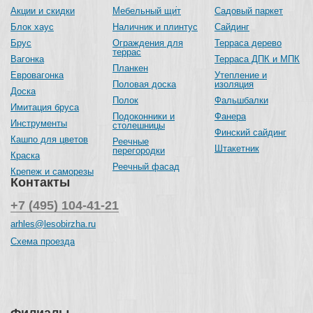
Акции и скидки
Мебельный щит
Садовый паркет
Блок хаус
Наличник и плинтус
Сайдинг
Брус
Ограждения для
Терраса дерево
террас
Вагонка
Терраса ДПК и МПК
Планкен
Евровагонка
Утепление и
Половая доска
изоляция
Доска
Полок
Фальшбалки
Имитация бруса
Подоконники и
Фанера
Инструменты
столешницы
Финский сайдинг
Кашпо для цветов
Реечные
Штакетник
перегородки
Краска
Реечный фасад
Крепеж и саморезы
Контакты
+7 (495) 104-41-21
arhles@lesobirzha.ru
Схема проезда
Филиалы