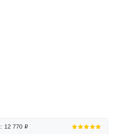
Маршрут к складу
Рассчитать доставку
12 770
: