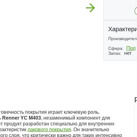
Next
Характери
Производител
Пол
Сфера:
нет
Запах:
(2)
овечность покрытия играет ключевую роль.
 Renner YC M403
, незаменимый компонент для
т продукт разработан специально для внутренних
рактеристик
лакового покрытия
. Он значительно
го слоя, что критически важно для таких интенсивно