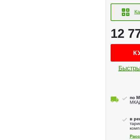
Ка
12 7
К
Быстры
по М
МКАД
в ре
тари
комп
Расс