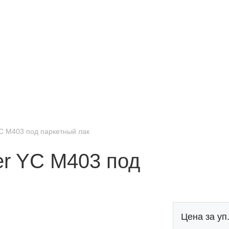
C M403 под паркетный лак
r YC M403 под
Цена за уп.