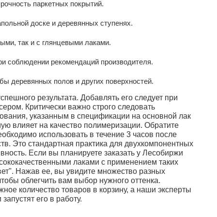
рочность паркетных покрытий.
апольной доске и деревянных ступенях.
ыми, так и с глянцевыми лаками.
при соблюдении рекомендаций производителя.
ы деревянных полов и других поверхностей.
пешного результата. Добавлять его следует при
ером. Критически важно строго следовать
зования, указанным в спецификации на основной лак
ую влияет на качество полимеризации. Обратите
еобходимо использовать в течение 3 часов после
ств. Это стандартная практика для двухкомпонентных
ность. Если вы планируете заказать у Лесобиржи
сококачественными лаками с применением таких
вет". Нажав ее, вы увидите множество разных
чтобы облегчить вам выбор нужного оттенка.
ное количество товаров в корзину, а наши эксперты
 запустят его в работу.