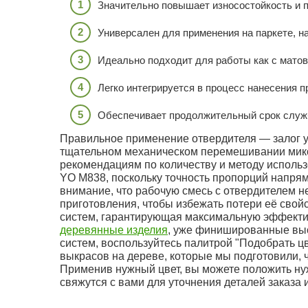
Значительно повышает износостойкость и п
Универсален для применения на паркете, н
Идеально подходит для работы как с матов
Легко интегрируется в процесс нанесения 
Обеспечивает продолжительный срок служб
Правильное применение отвердителя — залог ус
тщательном механическом перемешивании микс
рекомендациям по количеству и методу исполь
YO M838, поскольку точность пропорций напрям
внимание, что рабочую смесь с отвердителем н
приготовления, чтобы избежать потери её свой
систем, гарантирующая максимальную эффектив
деревянные изделия
, уже финишированные вы
систем, воспользуйтесь палитрой "Подобрать ц
выкрасов на дереве, которые мы подготовили, 
Применив нужный цвет, вы можете положить нуж
свяжутся с вами для уточнения деталей заказа и