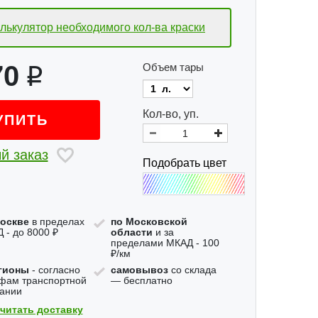
лькулятор необходимого
кол-ва краски
70
Объем тары
Кол-во, уп.
УПИТЬ
й заказ
Подобрать цвет
оскве
в пределах
по Московской
 - до 8000 ₽
области
и за
пределами МКАД - 100
₽/км
гионы
- согласно
самовывоз
со склада
фам транспортной
— бесплатно
ании
читать доставку