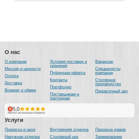
О нас
О компании
Условия поставки и
Вакансии
хранения
Миссия и ценности
Специалисты
Публичная оферта
компании
Оплата
Контакты
Столярное
Доставка
производство
Портфолио
Возврат и обмен
Покрасочный цех
Поставщикам и
партнерам
Услуги
Покраска в цехе
Внутренняя отделка
Покраска домов
Наружная отделка
Столярный цех
Термирование