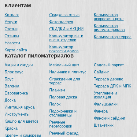
Клиентам
Каталог
Скидка за отзыв
Калькулятор
покраски в цехе
Услуги
Фотогалерея
Калькулятор
Статьи
СКИДКИ и АКЦИИ
пиломатериалов
Отзывы
Калькулятор вн. и
Калькулятор террас
внеш. отделки
Новости
Калькулятор
Карта сайта
покраски домов
Каталог пиломатериалов
Акции и скидки
Мебельный щит
Садовый паркет
Блок хаус
Наличник и плинтус
Сайдинг
Брус
Ограждения для
Терраса дерево
террас
Вагонка
Терраса ДПК и МПК
Планкен
Евровагонка
Утепление и
Половая доска
изоляция
Доска
Полок
Фальшбалки
Имитация бруса
Подоконники и
Фанера
Инструменты
столешницы
Финский сайдинг
Кашпо для цветов
Реечные
Штакетник
перегородки
Краска
Реечный фасад
Крепеж и саморезы