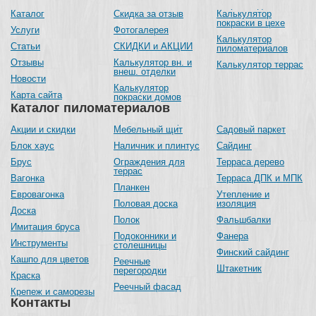
Каталог
Скидка за отзыв
Калькулятор
покраски в цехе
Услуги
Фотогалерея
Калькулятор
Статьи
СКИДКИ и АКЦИИ
пиломатериалов
Отзывы
Калькулятор вн. и
Калькулятор террас
внеш. отделки
Новости
Калькулятор
Карта сайта
покраски домов
Каталог пиломатериалов
Акции и скидки
Мебельный щит
Садовый паркет
Блок хаус
Наличник и плинтус
Сайдинг
Брус
Ограждения для
Терраса дерево
террас
Вагонка
Терраса ДПК и МПК
Планкен
Евровагонка
Утепление и
Половая доска
изоляция
Доска
Полок
Фальшбалки
Имитация бруса
Подоконники и
Фанера
Инструменты
столешницы
Финский сайдинг
Кашпо для цветов
Реечные
Штакетник
перегородки
Краска
Реечный фасад
Крепеж и саморезы
Контакты