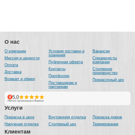
О нас
О компании
Условия поставки и
Вакансии
хранения
Миссия и ценности
Специалисты
Публичная оферта
компании
Оплата
Контакты
Столярное
Доставка
производство
Портфолио
Возврат и обмен
Покрасочный цех
Поставщикам и
партнерам
Услуги
Покраска в цехе
Внутренняя отделка
Покраска домов
Наружная отделка
Столярный цех
Термирование
Клиентам