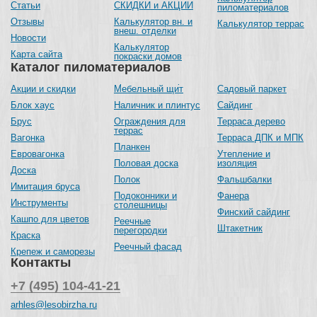
Статьи
СКИДКИ и АКЦИИ
пиломатериалов
Отзывы
Калькулятор вн. и
Калькулятор террас
внеш. отделки
Новости
Калькулятор
Карта сайта
покраски домов
Каталог пиломатериалов
Акции и скидки
Мебельный щит
Садовый паркет
Блок хаус
Наличник и плинтус
Сайдинг
Брус
Ограждения для
Терраса дерево
террас
Вагонка
Терраса ДПК и МПК
Планкен
Евровагонка
Утепление и
Половая доска
изоляция
Доска
Полок
Фальшбалки
Имитация бруса
Подоконники и
Фанера
Инструменты
столешницы
Финский сайдинг
Кашпо для цветов
Реечные
Штакетник
перегородки
Краска
Реечный фасад
Крепеж и саморезы
Контакты
+7 (495) 104-41-21
arhles@lesobirzha.ru