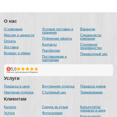
О нас
О компании
Условия поставки и
Вакансии
хранения
Миссия и ценности
Специалисты
Публичная оферта
компании
Оплата
Контакты
Столярное
Доставка
производство
Портфолио
Возврат и обмен
Покрасочный цех
Поставщикам и
партнерам
Услуги
Покраска в цехе
Внутренняя отделка
Покраска домов
Наружная отделка
Столярный цех
Термирование
Клиентам
Каталог
Скидка за отзыв
Калькулятор
покраски в цехе
Услуги
Фотогалерея
Калькулятор