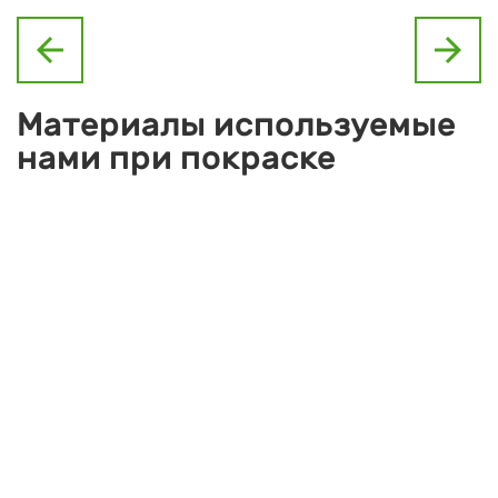
arrow_back
arrow_forward
Материалы используемые
нами при покраске