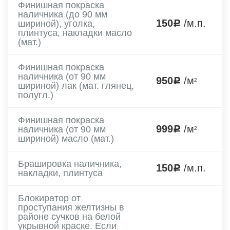
Финишная покраска
наличника (до 90 мм
150
/м.п.
шириной), уголка,
плинтуса, накладки масло
(мат.)
Финишная покраска
наличника (от 90 мм
950
/м
2
шириной) лак (мат. глянец,
полугл.)
Финишная покраска
999
/м
наличника (от 90 мм
2
шириной) масло (мат.)
Брашировка наличника,
150
/м.п.
накладки, плинтуса
Блокиратор от
проступания желтизны в
районе сучков на белой
укрывной краске. Если