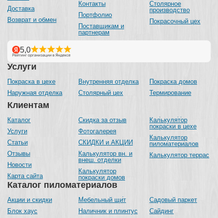
Контакты
Столярное
Доставка
производство
Портфолио
Возврат и обмен
Покрасочный цех
Поставщикам и
партнерам
Услуги
Покраска в цехе
Внутренняя отделка
Покраска домов
Наружная отделка
Столярный цех
Термирование
Клиентам
Каталог
Скидка за отзыв
Калькулятор
покраски в цехе
Услуги
Фотогалерея
Калькулятор
Статьи
СКИДКИ и АКЦИИ
пиломатериалов
Отзывы
Калькулятор вн. и
Калькулятор террас
внеш. отделки
Новости
Калькулятор
Карта сайта
покраски домов
Каталог пиломатериалов
Акции и скидки
Мебельный щит
Садовый паркет
Блок хаус
Наличник и плинтус
Сайдинг