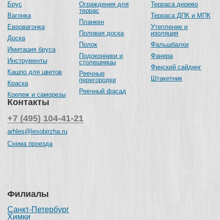
Брус
Ограждения для
Терраса дерево
террас
Вагонка
Терраса ДПК и МПК
Планкен
Евровагонка
Утепление и
Половая доска
изоляция
Доска
Полок
Фальшбалки
Имитация бруса
Подоконники и
Фанера
Инструменты
столешницы
Финский сайдинг
Кашпо для цветов
Реечные
Штакетник
перегородки
Краска
Реечный фасад
Крепеж и саморезы
Контакты
+7 (495) 104-41-21
arhles@lesobirzha.ru
Схема проезда
Филиалы
Санкт-Петербург
Химки