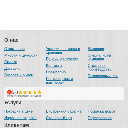
О нас
О компании
Условия поставки и
Вакансии
хранения
Миссия и ценности
Специалисты
Публичная оферта
компании
Оплата
Контакты
Столярное
Доставка
производство
Портфолио
Возврат и обмен
Покрасочный цех
Поставщикам и
партнерам
Услуги
Покраска в цехе
Внутренняя отделка
Покраска домов
Наружная отделка
Столярный цех
Термирование
Клиентам