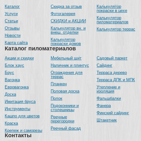
Каталог
Скидка за отзыв
Калькулятор
покраски в цехе
Услуги
Фотогалерея
Калькулятор
Статьи
СКИДКИ и АКЦИИ
пиломатериалов
Отзывы
Калькулятор вн. и
Калькулятор террас
внеш. отделки
Новости
Калькулятор
Карта сайта
покраски домов
Каталог пиломатериалов
Акции и скидки
Мебельный щит
Садовый паркет
Блок хаус
Наличник и плинтус
Сайдинг
Брус
Ограждения для
Терраса дерево
террас
Вагонка
Терраса ДПК и МПК
Планкен
Евровагонка
Утепление и
Половая доска
изоляция
Доска
Полок
Фальшбалки
Имитация бруса
Подоконники и
Фанера
Инструменты
столешницы
Финский сайдинг
Кашпо для цветов
Реечные
Штакетник
перегородки
Краска
Реечный фасад
Крепеж и саморезы
Контакты