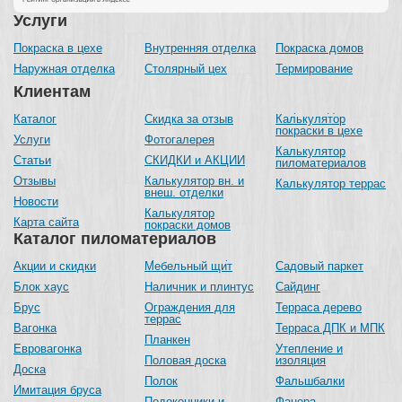
Услуги
Покраска в цехе
Внутренняя отделка
Покраска домов
Наружная отделка
Столярный цех
Термирование
Клиентам
Каталог
Скидка за отзыв
Калькулятор
покраски в цехе
Услуги
Фотогалерея
Калькулятор
Статьи
СКИДКИ и АКЦИИ
пиломатериалов
Отзывы
Калькулятор вн. и
Калькулятор террас
внеш. отделки
Новости
Калькулятор
Карта сайта
покраски домов
Каталог пиломатериалов
Акции и скидки
Мебельный щит
Садовый паркет
Блок хаус
Наличник и плинтус
Сайдинг
Брус
Ограждения для
Терраса дерево
террас
Вагонка
Терраса ДПК и МПК
Планкен
Евровагонка
Утепление и
Половая доска
изоляция
Доска
Полок
Фальшбалки
Имитация бруса
Подоконники и
Фанера