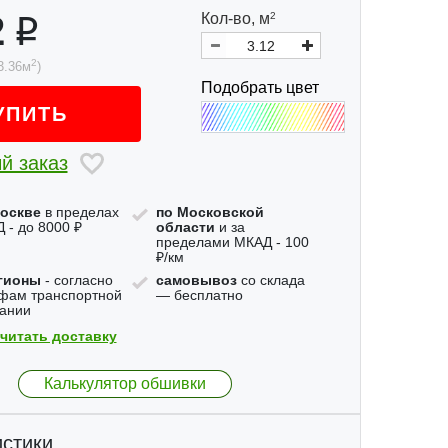
2
Кол-во,
м
2
2
3.36
м
)
Подобрать цвет
УПИТЬ
й заказ
оскве
в пределах
по Московской
 - до 8000 ₽
области
и за
пределами МКАД - 100
₽/км
гионы
- согласно
самовывоз
со склада
фам транспортной
— бесплатно
ании
читать доставку
Калькулятор обшивки
стики