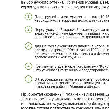
выбор нужного оттенка. Применив нужный цвет,
корзину, а наши эксперты свяжутся с вами для у
Планируя объем материала, заложите
10-1
необходимость торцовки досок для устране
Перед укрывной окраской рекомендуется 
таких как смоляные карманы и вырывы на с
поверхность после нанесения финишного п
Для монтажа скошенного планкена использ
крепеж
, например, "Конструктор 190" со с
видимых элементов крепления, но и формир
долговечности конструкции.
Крепление пластин скрытого крепежа "Конс
Это усиливает фиксацию и предотвращает 
В
Лесобирже
вы можете заказать професс
большой опыт работы с лиственницей, что 
выполнения работ в
Москве
и области.
Приобретая скошенный планкен из лиственниц
долговечность и уникальность вашего проекта.
и полный комплекс услуг, включая обработку, 
Москве
готовы предоставить консультацию и по