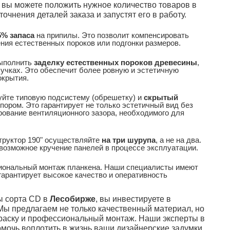
 вы можете положить нужное количество товаров в
точнения деталей заказа и запустят его в работу.
5% запаса
на припилы. Это позволит компенсировать
ния естественных пороков или подгонки размеров.
выполнить
заделку естественных пороков древесины
,
учках. Это обеспечит более ровную и эстетичную
окрытия.
уйте типовую подсистему (обрешетку) и
скрытый
топором. Это гарантирует не только эстетичный вид без
ование вентиляционного зазора, необходимого для
труктор 190" осуществляйте
на три шурупа
, а не на два.
возможное кручение панелей в процессе эксплуатации.
иональный монтаж планкена. Наши специалисты имеют
гарантирует высокое качество и оперативность
ы сорта CD в
Лесобирже
, вы инвестируете в
 Мы предлагаем не только качественный материал, но
окраску и профессиональный монтаж. Наши эксперты в
мочь воплотить в жизнь ваши дизайнерские задумки,