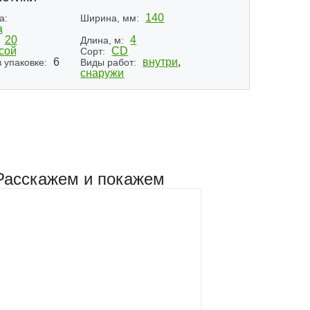
140
а:
Ширина, мм:
а
20
4
Длина, м:
сой
CD
Сорт:
6
внутри
,
 упаковке:
Виды работ:
снаружи
Расскажем и покажем