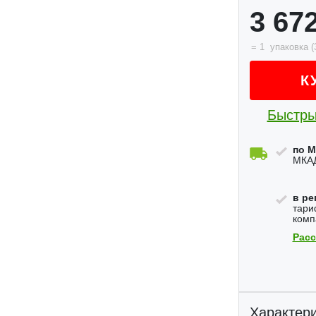
3 67
=
1
упаковка
(
К
Быстры
по М
МКАД
в ре
тари
комп
Расс
Характери