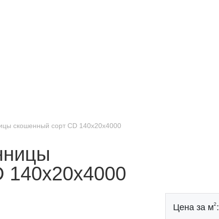
ницы скошенный сорт CD 140x20x4000
нницы
D 140x20x4000
2
Цена за м
: