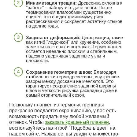
Минимизация трещин:
Древесина склонна к
"работе" – набору и отдаче влаги. После
термирования влагообмен существенно
снижен, что сводит к минимуму риск
растрескивания и сохраняет эстетику стыков
на долгие годы.
Защита от деформаций:
Деформации, такие
как изгиб "лодочкой" или кручение, особенно
заметны на стенах и потолках. Термопланкен
остается идеально плоским и стабильным,
надежно удерживая заданные углы и
плоскости.
Сохранение геометрии швов:
Благодаря
стабильности термодревесины, внутренние
зазоры между досками не меняются. Это
гарантирует сохранение заданной ширины
швов и четкости рисунка раскладки даже в
самый отопительный сезон.
Поскольку планкен из термолиственницы
прекрасно поддается окрашиванию, у вас есть
возможность придать ему любой желаемый
оттенок. Чтобы
заказать крашеный планкен
,
воспользуйтесь палитрой "Подобрать цвет" на
нашем сайте. Нажав ее, вы увидите множество