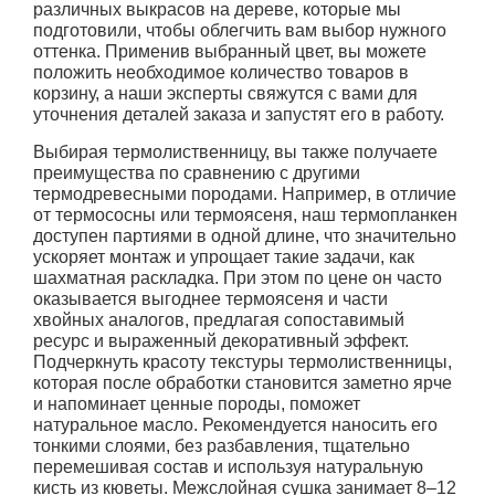
различных выкрасов на дереве, которые мы
подготовили, чтобы облегчить вам выбор нужного
оттенка. Применив выбранный цвет, вы можете
положить необходимое количество товаров в
корзину, а наши эксперты свяжутся с вами для
уточнения деталей заказа и запустят его в работу.
Выбирая термолиственницу, вы также получаете
преимущества по сравнению с другими
термодревесными породами. Например, в отличие
от термососны или термоясеня, наш термопланкен
доступен партиями в одной длине, что значительно
ускоряет монтаж и упрощает такие задачи, как
шахматная раскладка. При этом по цене он часто
оказывается выгоднее термоясеня и части
хвойных аналогов, предлагая сопоставимый
ресурс и выраженный декоративный эффект.
Подчеркнуть красоту текстуры термолиственницы,
которая после обработки становится заметно ярче
и напоминает ценные породы, поможет
натуральное масло. Рекомендуется наносить его
тонкими слоями, без разбавления, тщательно
перемешивая состав и используя натуральную
кисть из кюветы. Межслойная сушка занимает 8–12