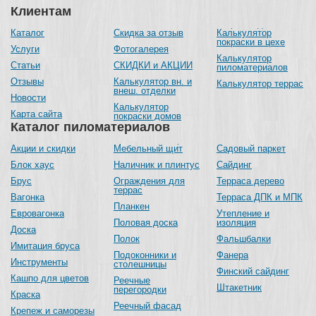
Клиентам
Каталог
Скидка за отзыв
Калькулятор
покраски в цехе
Услуги
Фотогалерея
Калькулятор
Статьи
СКИДКИ и АКЦИИ
пиломатериалов
Отзывы
Калькулятор вн. и
Калькулятор террас
внеш. отделки
Новости
Калькулятор
Карта сайта
покраски домов
Каталог пиломатериалов
Акции и скидки
Мебельный щит
Садовый паркет
Блок хаус
Наличник и плинтус
Сайдинг
Брус
Ограждения для
Терраса дерево
террас
Вагонка
Терраса ДПК и МПК
Планкен
Евровагонка
Утепление и
Половая доска
изоляция
Доска
Полок
Фальшбалки
Имитация бруса
Подоконники и
Фанера
Инструменты
столешницы
Финский сайдинг
Кашпо для цветов
Реечные
Штакетник
перегородки
Краска
Реечный фасад
Крепеж и саморезы