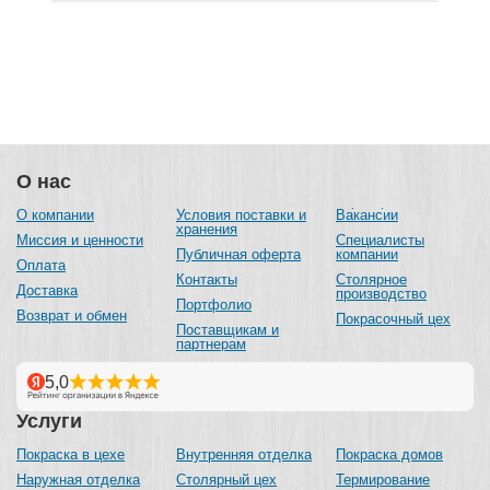
О нас
О компании
Условия поставки и
Вакансии
хранения
Миссия и ценности
Специалисты
Публичная оферта
компании
Оплата
Контакты
Столярное
Доставка
производство
Портфолио
Возврат и обмен
Покрасочный цех
Поставщикам и
партнерам
Услуги
Покраска в цехе
Внутренняя отделка
Покраска домов
Наружная отделка
Столярный цех
Термирование