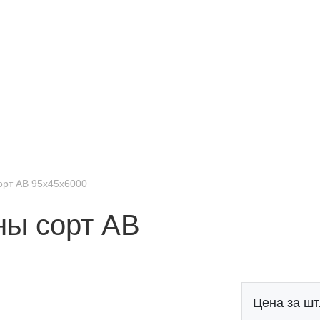
орт АB 95х45х6000
ны сорт АB
Цена за шт.