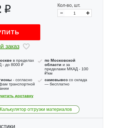
2
Кол-во, шт.
УПИТЬ
й заказ
оскве
в пределах
по Московской
 - до 8000 ₽
области
и за
пределами МКАД - 100
₽/км
гионы
- согласно
самовывоз
со склада
фам транспортной
— бесплатно
ании
читать доставку
Калькулятор отгрузки материалов
стики