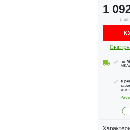
1 09
=
1
шт.
К
Быстры
по М
МКАД
в ре
тари
комп
Расс
Характери