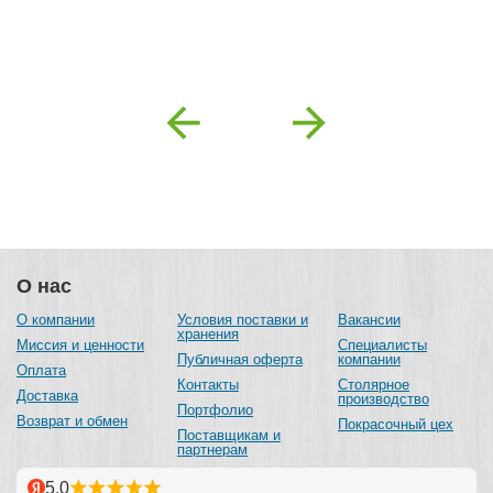
Previous
Next
О нас
О компании
Условия поставки и
Вакансии
хранения
Миссия и ценности
Специалисты
Публичная оферта
компании
Оплата
Контакты
Столярное
Доставка
производство
Портфолио
Возврат и обмен
Покрасочный цех
Поставщикам и
партнерам