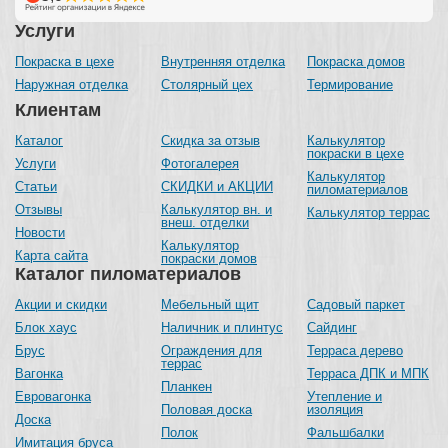
Услуги
Покраска в цехе
Внутренняя отделка
Покраска домов
Наружная отделка
Столярный цех
Термирование
Клиентам
Каталог
Скидка за отзыв
Калькулятор
покраски в цехе
Услуги
Фотогалерея
Калькулятор
Статьи
СКИДКИ и АКЦИИ
пиломатериалов
Отзывы
Калькулятор вн. и
Калькулятор террас
внеш. отделки
Новости
Калькулятор
Карта сайта
покраски домов
Каталог пиломатериалов
Акции и скидки
Мебельный щит
Садовый паркет
Блок хаус
Наличник и плинтус
Сайдинг
Брус
Ограждения для
Терраса дерево
террас
Вагонка
Терраса ДПК и МПК
Планкен
Евровагонка
Утепление и
Половая доска
изоляция
Доска
Полок
Фальшбалки
Имитация бруса