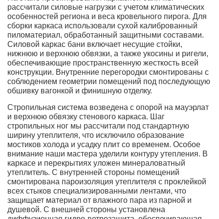
рассчитали силовые нагрузки с учетом климатических
особенностей региона и веса кровельного пирога. Для
сборки каркаса использовали сухой калиброванный
пиломатериал, обработанный защитными составами.
Силовой каркас бани включает несущие стойки,
нижнюю и верхнюю обвязки, а также укосины и ригели,
обеспечивающие пространственную жесткость всей
конструкции. Внутренние перегородки смонтированы с
соблюдением геометрии помещений под последующую
обшивку вагонкой и финишную отделку.
Стропильная система возведена с опорой на мауэрлат
и верхнюю обвязку стенового каркаса. Шаг
стропильных ног мы рассчитали под стандартную
ширину утеплителя, что исключило образование
мостиков холода и усадку плит со временем. Особое
внимание наши мастера уделили контуру утепления. В
каркасе и перекрытиях уложен минераловатный
утеплитель. С внутренней стороны помещений
смонтирована пароизоляция утеплителя с проклейкой
всех стыков специализированными лентами, что
защищает материал от влажного пара из парной и
душевой. С внешней стороны установлена
диффузионная гидро-ветрозащита, обеспечивающая