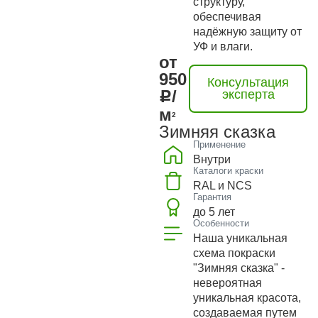
структуру,
обеспечивая
надёжную защиту от
УФ и влаги.
от
950
Консультация
/
эксперта
м
2
Зимняя сказка
Применение
Внутри
Каталоги краски
RAL и NCS
Гарантия
до 5 лет
Особенности
Наша уникальная
схема покраски
"Зимняя сказка" -
невероятная
уникальная красота,
создаваемая путем