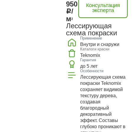
950
Консультация
/
эксперта
м
2
Лессирующая
схема покраски
Применение
Внутри и снаружи
Каталоги краски
Teknomix
Гарантия
до 5 лет
Особенности
Лессирующая схема
покраски Teknomix
сохраняет видимой
текстуру дерева,
создавая
благородный
декоративный
эффект. Составы
глубоко проникают в