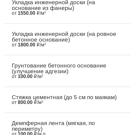
Укладка инженерной доски (на
основание из фанеры)
от
1550.00
/м
2
Укладка инженерной доски (на ровное
бетонное основание)
от
1800.00
/м
2
Грунтование бетонного основание
(улучшение адгезии)
от
100.00
/м
2
Стяжка цементная (до 5 см по маякам)
от
800.00
/м
2
Демпферная лента (мягкая, по
периметру)
от
100.00
/м.п.