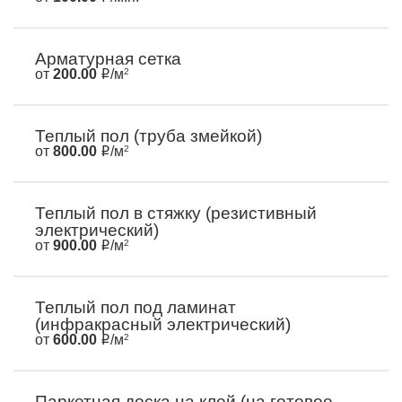
Арматурная сетка
от
200.00
/м
2
Теплый пол (труба змейкой)
от
800.00
/м
2
Теплый пол в стяжку (резистивный
электрический)
от
900.00
/м
2
Теплый пол под ламинат
(инфракрасный электрический)
от
600.00
/м
2
Паркетная доска на клей (на готовое