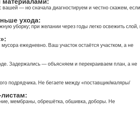
 материалами:
и с вашей — но сначала диагностируем и честно скажем, есл
еньше ухода:
ную уборку; при желании через годы легко освежить слой, 
»:
с мусора ежедневно. Ваш участок остаётся участком, а не
оде. Задержались — объясняем и перекраиваем план, а не
ного подрядчика. Не бегаете между «поставщик/маляры/
-листам:
ение, мембраны, обрешётка, обшивка, доборы. Не