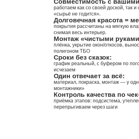
Совместимость с вашими
работаем как со своей доской, так 
«сырьё не годится».
Долговечная красота = м
покрытия рассчитаны на мягкую влаж
снимая весь интерьер.
Монтаж «чистыми руками
плёнка, укрытие окон/откосов, выно
полигоном ТБО
Сроки без сказок:
график реальный, с буфером по пог
исчезаем
Один отвечает за всё:
материал, покраска, монтаж — у од
монтажники»
Контроль качества по чек
приёмка этапов: подсистема, утепл
перепрыгиваем через шаги