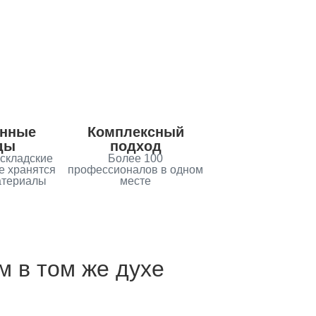
енные
Комплексный
ды
подход
складские
Более 100
е хранятся
профессионалов в одном
атериалы
месте
м в том же духе