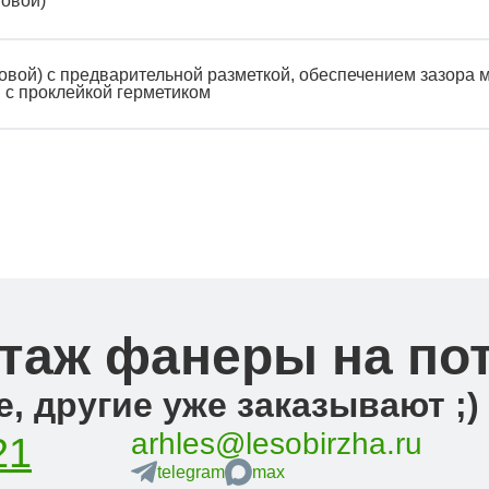
новой)
овой) с предварительной разметкой, обеспечением зазора 
 с проклейкой герметиком
таж фанеры на по
, другие уже заказывают ;)
arhles@lesobirzha.ru
21
telegram
max