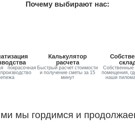
Почему выбирают нас:
атизация
Калькулятор
Собств
зводства
расчета
скла
ая покрасочная
Быстрый расчет стоимости
Собственные 
производство
и получение сметы за 15
помещения, гд
репежа
минут
наши пилом
ми мы гордимся и продолжае