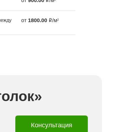
от
900.00
/м
от
1800.00
/м
между
2
толок»
Консультация