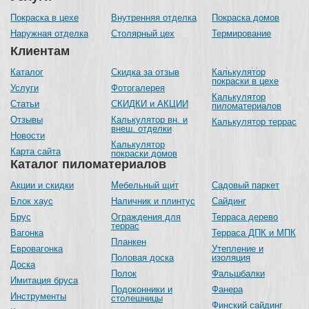
Покраска в цехе
Внутренняя отделка
Покраска домов
Наружная отделка
Столярный цех
Термирование
Клиентам
Каталог
Скидка за отзыв
Калькулятор
покраски в цехе
Услуги
Фотогалерея
Калькулятор
Статьи
СКИДКИ и АКЦИИ
пиломатериалов
Отзывы
Калькулятор вн. и
Калькулятор террас
внеш. отделки
Новости
Калькулятор
Карта сайта
покраски домов
Каталог пиломатериалов
Акции и скидки
Мебельный щит
Садовый паркет
Блок хаус
Наличник и плинтус
Сайдинг
Брус
Ограждения для
Терраса дерево
террас
Вагонка
Терраса ДПК и МПК
Планкен
Евровагонка
Утепление и
Половая доска
изоляция
Доска
Полок
Фальшбалки
Имитация бруса
Подоконники и
Фанера
Инструменты
столешницы
Финский сайдинг