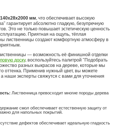
140x28x2000 мм
, что обеспечивает высокую
ра" гарантирует абсолютно гладкую, безупречную
тов. Это не только повышает эстетическую ценность
ксплуатацию. Приятная на ощупь, тёплая
ины лиственницы создают комфортную атмосферу в
приятным.
 лиственницы — возможность её финишной отделки
ловую доску
, воспользуйтесь палитрой "Подобрать
ножество разных выкрасов на дереве, которые мы
го оттенка. Применив нужный цвет, вы можете
 а наши эксперты свяжутся с вами для уточнения
ость:
Лиственница превосходит многие породы дерева
ержание смол обеспечивает естественную защиту от
 важно для напольных покрытий.
сутствие дефектов обеспечивает идеальную гладкость