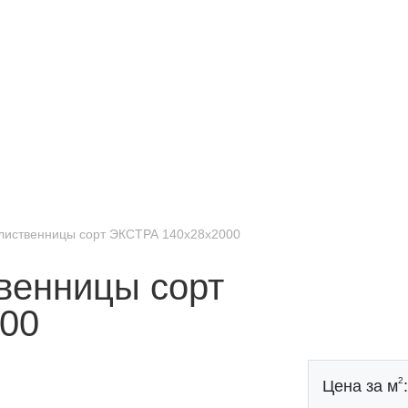
 лиственницы сорт ЭКСТРА 140x28x2000
твенницы сорт
00
2
Цена за м
: