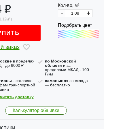
4
Кол-во,
м
2
2
1.12
м
)
Подобрать цвет
УПИТЬ
й заказ
оскве
в пределах
по Московской
 - до 8000 ₽
области
и за
пределами МКАД - 100
₽/км
гионы
- согласно
самовывоз
со склада
фам транспортной
— бесплатно
ании
читать доставку
Калькулятор обшивки
стики