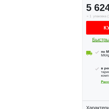
5 62
=
1
упаковка
(
К
Быстры
по М
МКАД
в ре
тари
комп
Расс
Характери