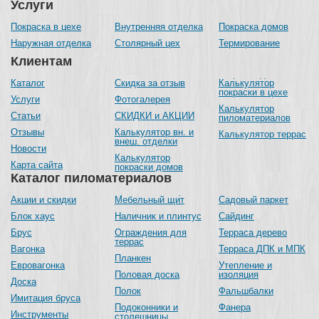
Услуги
Покраска в цехе
Внутренняя отделка
Покраска домов
Наружная отделка
Столярный цех
Термирование
Клиентам
Каталог
Скидка за отзыв
Калькулятор
покраски в цехе
Услуги
Фотогалерея
Калькулятор
Статьи
СКИДКИ и АКЦИИ
пиломатериалов
Отзывы
Калькулятор вн. и
Калькулятор террас
внеш. отделки
Новости
Калькулятор
Карта сайта
покраски домов
Каталог пиломатериалов
Акции и скидки
Мебельный щит
Садовый паркет
Блок хаус
Наличник и плинтус
Сайдинг
Брус
Ограждения для
Терраса дерево
террас
Вагонка
Терраса ДПК и МПК
Планкен
Евровагонка
Утепление и
Половая доска
изоляция
Доска
Полок
Фальшбалки
Имитация бруса
Подоконники и
Фанера
Инструменты
столешницы