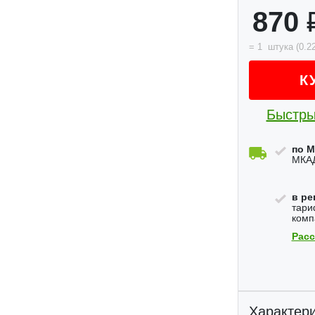
870
=
1
штука
(
0.2
К
Быстры
по М
МКАД
в ре
тари
комп
Расс
Характери