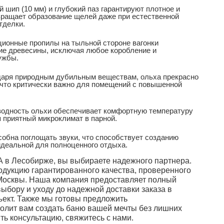
шип (10 мм) и глубокий паз гарантируют плотное и
вращает образование щелей даже при естественной
тделки.
ионные пропилы на тыльной стороне вагонки
е древесины, исключая любое коробление и
ужбы.
аря природным дубильным веществам, ольха прекрасно
, что критически важно для помещений с повышенной
одность ольхи обеспечивает комфортную температуру
я приятный микроклимат в парной.
обна поглощать звуки, что способствует созданию
деальной для полноценного отдыха.
А в Лесобирже, вы выбираете надежного партнера.
дукцию гарантированного качества, проверенного
 Москвы. Наша компания предоставляет полный
выбору и уходу до надежной доставки заказа в
ъект. Также мы готовы предложить
волит вам создать баню вашей мечты без лишних
ть консультацию, свяжитесь с нами.