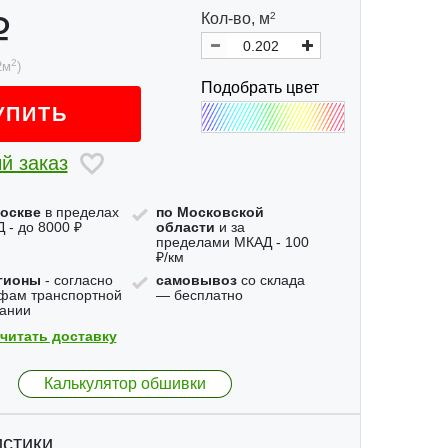
Кол-во,
м
2
2
2
м
)
Подобрать цвет
УПИТЬ
й заказ
оскве
в пределах
по Московской
 - до 8000 ₽
области
и за
пределами МКАД - 100
₽/км
гионы
- согласно
самовывоз
со склада
фам транспортной
— бесплатно
ании
читать доставку
Калькулятор обшивки
стики