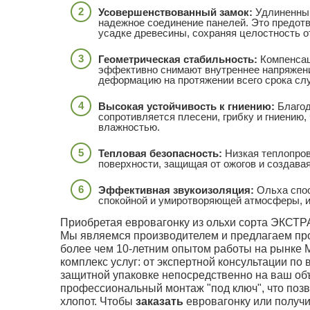
Усовершенствованный замок:
Удлиненный 
надежное соединение панелей. Это предот
усадке древесины, сохраняя целостность о
Геометрическая стабильность:
Компенсац
эффективно снимают внутреннее напряжени
деформацию на протяжении всего срока сл
Высокая устойчивость к гниению:
Благод
сопротивляется плесени, грибку и гниению
влажностью.
Тепловая безопасность:
Низкая теплопров
поверхности, защищая от ожогов и создава
Эффективная звукоизоляция:
Ольха спос
спокойной и умиротворяющей атмосферы, и
Приобретая евровагонку из ольхи сорта ЭКСТР
Мы являемся производителем и предлагаем про
более чем 10-летним опытом работы на рынке
комплекс услуг: от экспертной консультации по 
защитной упаковке непосредственно на ваш об
профессиональный монтаж "под ключ", что поз
хлопот. Чтобы
заказать
евровагонку или получи