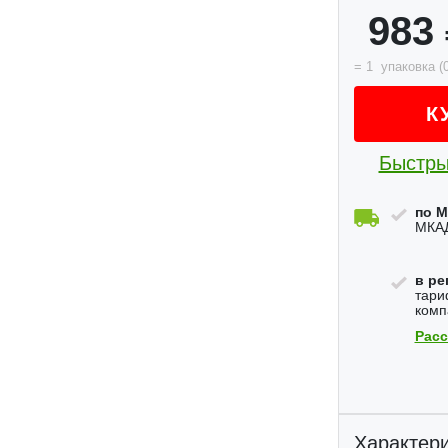
983
=
1
упаковка
(
К
Быстры
по М
МКАД
в ре
тари
комп
Расс
Характери