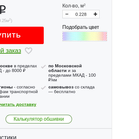
Кол-во,
м
2
2
0.25
м
)
Подобрать цвет
УПИТЬ
й заказ
оскве
в пределах
по Московской
 - до 8000 ₽
области
и за
пределами МКАД - 100
₽/км
гионы
- согласно
самовывоз
со склада
фам транспортной
— бесплатно
ании
читать доставку
Калькулятор обшивки
стики