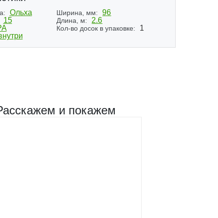
Ольха
96
а:
Ширина, мм:
15
2.6
Длина, м:
РА
1
Кол-во досок в упаковке:
внутри
Расскажем и покажем