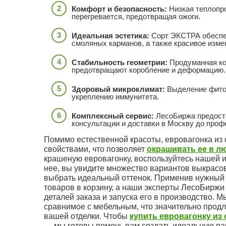
Комфорт и безопасность:
Низкая теплопро
перегревается, предотвращая ожоги.
Идеальная эстетика:
Сорт ЭКСТРА обеспеч
смоляных карманов, а также красивое изме
Стабильность геометрии:
Продуманная ко
предотвращают коробление и деформацию.
Здоровый микроклимат:
Выделение фитон
укреплению иммунитета.
Комплексный сервис:
ЛесоБиржа предоста
консультации и доставки в Москву до проф
Помимо естественной красоты, евровагонка из
свойствами, что позволяет
окрашивать ее в л
крашеную евровагонку, воспользуйтесь нашей и
нее, вы увидите множество вариантов выкрасов
выбрать идеальный оттенок. Применив нужный 
товаров в корзину, а наши эксперты ЛесоБиржи
деталей заказа и запуска его в производство. 
сравнимое с мебельным, что значительно прод
вашей отделки. Чтобы
купить евровагонку из
— мы готовы помочь вам создать идеальную па