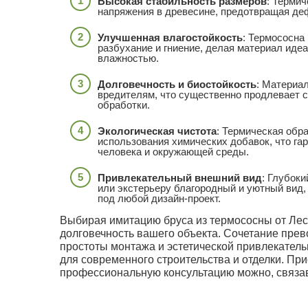
Высокая стабильность размеров
: Терми
напряжения в древесине, предотвращая де
Улучшенная влагостойкость
: Термососна
разбухание и гниение, делая материал ид
влажностью.
Долговечность и биостойкость
: Материал
вредителям, что существенно продлевает 
обработки.
Экологическая чистота
: Термическая обр
использования химических добавок, что га
человека и окружающей среды.
Привлекательный внешний вид
: Глубок
или экстерьеру благородный и уютный вид,
под любой дизайн-проект.
Выбирая имитацию бруса из термососны от Лесо
долговечность вашего объекта. Сочетание прев
простоты монтажа и эстетической привлекател
для современного строительства и отделки. Пр
профессиональную консультацию можно, связавш