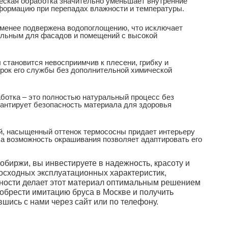
ческая обработка значительно уменьшает внутренние
формацию при перепадах влажности и температуры.
 менее подвержена водопоглощению, что исключает
еальным для фасадов и помещений с высокой
 становится невосприимчив к плесени, грибку и
срок его службы без дополнительной химической
аботка – это полностью натуральный процесс без
рантирует безопасность материала для здоровья
ий, насыщенный оттенок термососны придает интерьеру
 а возможность окрашивания позволяет адаптировать его
биржи, вы инвестируете в надежность, красоту и
осходных эксплуатационных характеристик,
ьности делает этот материал оптимальным решением
иобрести имитацию бруса в Москве и получить
ись с нами через сайт или по телефону.