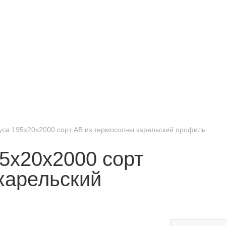
са 195x20x2000 сорт АВ из термососны карельский профиль
5x20x2000 сорт
карельский