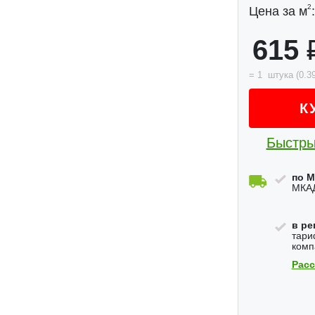
2
Цена за м
:
615
=
1
штука
(
0.3
К
Быстры
по М
МКАД
в ре
тари
комп
Расс