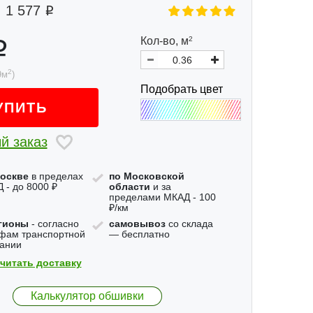
1 577
Кол-во,
м
2
2
9
м
)
Подобрать цвет
УПИТЬ
й заказ
оскве
в пределах
по Московской
 - до 8000 ₽
области
и за
пределами МКАД - 100
₽/км
гионы
- согласно
самовывоз
со склада
фам транспортной
— бесплатно
ании
читать доставку
Калькулятор обшивки