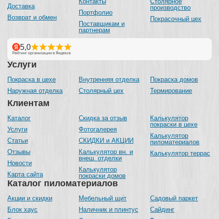
Контакты
Столярное
Доставка
производство
Портфолио
Возврат и обмен
Покрасочный цех
Поставщикам и
партнерам
Услуги
Покраска в цехе
Внутренняя отделка
Покраска домов
Наружная отделка
Столярный цех
Термирование
Клиентам
Каталог
Скидка за отзыв
Калькулятор
покраски в цехе
Услуги
Фотогалерея
Калькулятор
Статьи
СКИДКИ и АКЦИИ
пиломатериалов
Отзывы
Калькулятор вн. и
Калькулятор террас
внеш. отделки
Новости
Калькулятор
Карта сайта
покраски домов
Каталог пиломатериалов
Акции и скидки
Мебельный щит
Садовый паркет
Блок хаус
Наличник и плинтус
Сайдинг