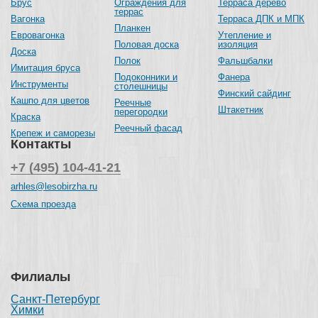
Брус
Ограждения для
Терраса дерево
террас
Вагонка
Терраса ДПК и МПК
Планкен
Евровагонка
Утепление и
Половая доска
изоляция
Доска
Полок
Фальшбалки
Имитация бруса
Подоконники и
Фанера
Инструменты
столешницы
Финский сайдинг
Кашпо для цветов
Реечные
Штакетник
перегородки
Краска
Реечный фасад
Крепеж и саморезы
Контакты
+7 (495) 104-41-21
arhles@lesobirzha.ru
Схема проезда
Филиалы
Санкт-Петербург
Химки