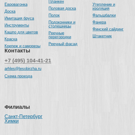
Планкен
Евровагонка
Утепление и
Половая доска
изоляция
Доска
Полок
Фальшбалки
Имитация бруса
Подоконники и
Фанера
Инструменты
столешницы
Финский сайдинг
Кашпо для цветов
Реечные
Штакетник
перегородки
Краска
Реечный фасад
Крепеж и саморезы
Контакты
+7 (495) 104-41-21
arhles@lesobirzha.ru
Схема проезда
Филиалы
Санкт-Петербург
Химки