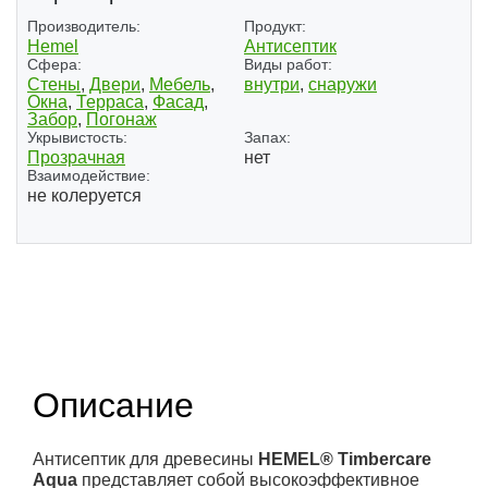
Производитель:
Продукт:
Hemel
Антисептик
Сфера:
Виды работ:
Стены
,
Двери
,
Мебель
,
внутри
,
снаружи
Окна
,
Терраса
,
Фасад
,
Забор
,
Погонаж
Укрывистость:
Запах:
Прозрачная
нет
Взаимодействие:
не колеруется
(1)
(1)
Описание
Антисептик для древесины
HEMEL® Timbercare
Aqua
представляет собой высокоэффективное