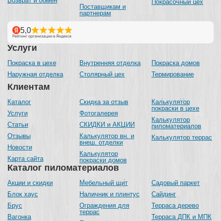
Возврат и обмен
Покрасочный цех
Поставщикам и
партнерам
Услуги
Покраска в цехе
Внутренняя отделка
Покраска домов
Наружная отделка
Столярный цех
Термирование
Клиентам
Каталог
Скидка за отзыв
Калькулятор
покраски в цехе
Услуги
Фотогалерея
Калькулятор
Статьи
СКИДКИ и АКЦИИ
пиломатериалов
Отзывы
Калькулятор вн. и
Калькулятор террас
внеш. отделки
Новости
Калькулятор
Карта сайта
покраски домов
Каталог пиломатериалов
Акции и скидки
Мебельный щит
Садовый паркет
Блок хаус
Наличник и плинтус
Сайдинг
Брус
Ограждения для
Терраса дерево
террас
Вагонка
Терраса ДПК и МПК