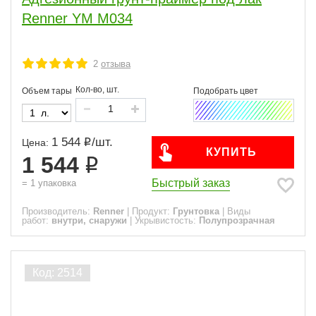
Renner YМ М034
2
отзыва
Кол-во, шт.
Объем тары
1 544
/
шт.
Цена:
КУПИТЬ
1 544
Быстрый заказ
=
1
упаковка
Производитель:
Renner
|
Продукт:
Грунтовка
|
Виды
работ:
внутри, снаружи
|
Укрывистость:
Полупрозрачная