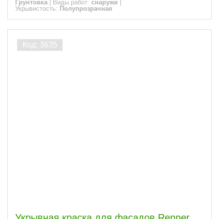
Грунтовка
|
Виды работ:
снаружи
|
Укрывистость:
Полупрозрачная
Укрывная краска для фасадов Renner