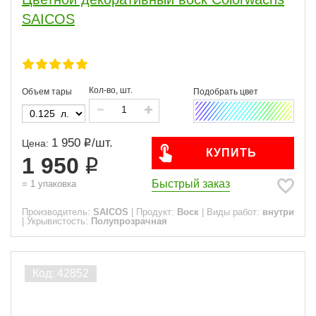
SAICOS
Кол-во, шт.
Объем тары
1 950
/
шт.
Цена:
КУПИТЬ
1 950
Быстрый заказ
=
1
упаковка
Производитель:
SAICOS
|
Продукт:
Воск
|
Виды работ:
внутри
|
Укрывистость:
Полупрозрачная