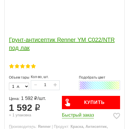
Грунт-антисептик Renner YM C022/NTR
под лак
Кол-во, шт.
Объем тары
1 592
/
шт.
Цена:
КУПИТЬ
1 592
Быстрый заказ
=
1
упаковка
Производитель:
Renner
|
Продукт:
Краска, Антисептик,