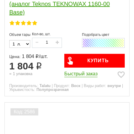
(аналог Teknos TEKNOWAX 1160-00
Base)
Кол-во, шт.
Объем тары
1 804
/
шт.
Цена:
КУПИТЬ
1 804
Быстрый заказ
=
1
упаковка
Производитель:
Talatu
|
Продукт:
Воск
|
Виды работ:
внутри
|
Укрывистость:
Полупрозрачная