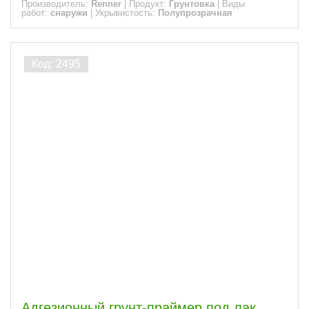
Производитель:
Renner
|
Продукт:
Грунтовка
|
Виды
работ:
снаружи
|
Укрывистость:
Полупрозрачная
Адгезионный грунт-праймер под лак