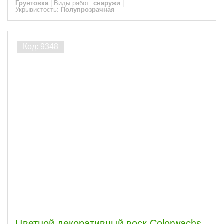
Грунтовка
|
Виды работ:
снаружи
|
Укрывистость:
Полупрозрачная
Цветной декоративный воск Colorwachs