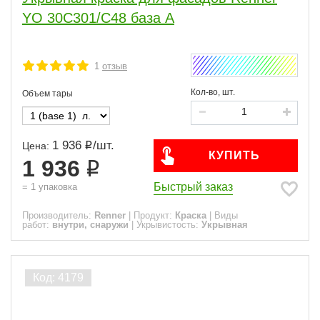
YO 30C301/C48 база А
1
отзыв
Кол-во, шт.
Объем тары
1 936
/
шт.
Цена:
КУПИТЬ
1 936
Быстрый заказ
=
1
упаковка
Производитель:
Renner
|
Продукт:
Краска
|
Виды
работ:
внутри, снаружи
|
Укрывистость:
Укрывная