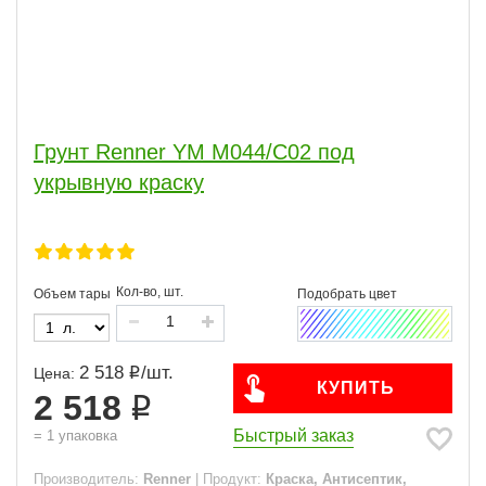
Грунт Renner YM M044/С02 под
укрывную краску
Кол-во, шт.
Объем тары
2 518
/
шт.
Цена:
КУПИТЬ
2 518
Быстрый заказ
=
1
упаковка
Производитель:
Renner
|
Продукт:
Краска, Антисептик,