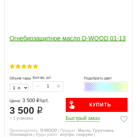
Огнебиозащитное масло D-WOOD 01-13
Кол-во, шт.
Объем тары
3 500
/
шт.
Цена:
КУПИТЬ
3 500
Быстрый заказ
=
1
упаковка
Производитель:
D-WOOD
|
Продукт:
Масло, Грунтовка,
Огнезащита
|
Виды работ:
внутри, снаружи
|