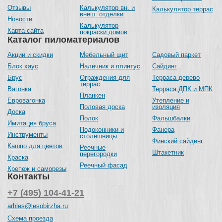
Отзывы
Калькулятор вн. и
Калькулятор террас
внеш. отделки
Новости
Калькулятор
Карта сайта
покраски домов
Каталог пиломатериалов
Акции и скидки
Мебельный щит
Садовый паркет
Блок хаус
Наличник и плинтус
Сайдинг
Брус
Ограждения для
Терраса дерево
террас
Вагонка
Терраса ДПК и МПК
Планкен
Евровагонка
Утепление и
Половая доска
изоляция
Доска
Полок
Фальшбалки
Имитация бруса
Подоконники и
Фанера
Инструменты
столешницы
Финский сайдинг
Кашпо для цветов
Реечные
Штакетник
перегородки
Краска
Реечный фасад
Крепеж и саморезы
Контакты
+7 (495) 104-41-21
arhles@lesobirzha.ru
Схема проезда