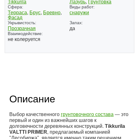
Tikkurila
Лазурь
,
Грунтовка
Сфера:
Виды работ:
Терраса
,
Брус
,
Бревно
,
снаружи
Фасад
Укрывистость:
Запах:
Прозрачная
да
Взаимодействие:
не колеруется
(1)
Описание
Выбор качественного
грунтовочного состава
— это
первый и один из важнейших шагов к
долговечности деревянных конструкций.
Tikkurila
VALTTI PRIMER
, предлагаемый компанией
"Лесобиржа", является именно таким решением.