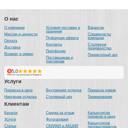
О нас
О компании
Условия поставки и
Вакансии
хранения
Миссия и ценности
Специалисты
Публичная оферта
компании
Оплата
Контакты
Столярное
Доставка
производство
Портфолио
Возврат и обмен
Покрасочный цех
Поставщикам и
партнерам
Услуги
Покраска в цехе
Внутренняя отделка
Покраска домов
Наружная отделка
Столярный цех
Термирование
Клиентам
Каталог
Скидка за отзыв
Калькулятор
покраски в цехе
Услуги
Фотогалерея
Калькулятор
Статьи
СКИДКИ и АКЦИИ
пиломатериалов