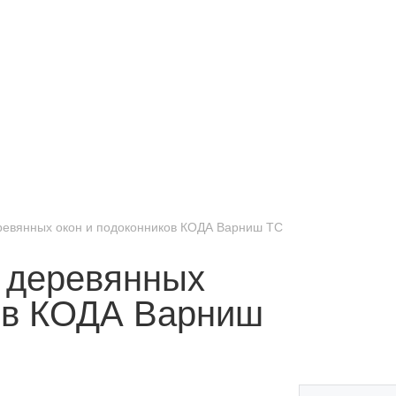
ревянных окон и подоконников КОДА Варниш ТС
 деревянных
ков КОДА Варниш