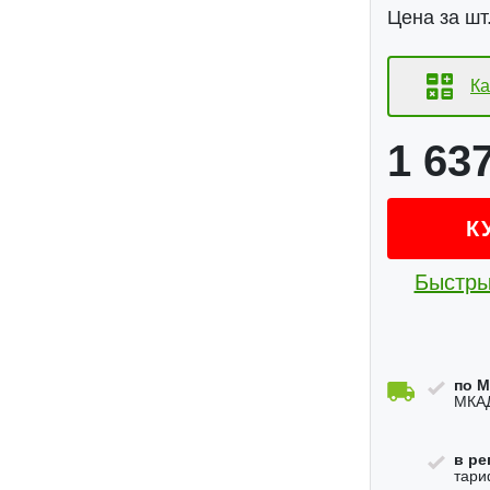
Цена за шт.
Ка
1 63
К
Быстры
по М
МКАД
в ре
тари