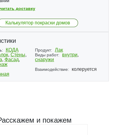
ании
читать доставку
Калькулятор покраски домов
стики
КОДА
Лак
ь:
Продукт:
лок
,
Стены
,
внутри
,
Виды работ:
а
,
Фасад
,
снаружи
наж
колеруется
Взаимодействие:
чная
Расскажем и покажем