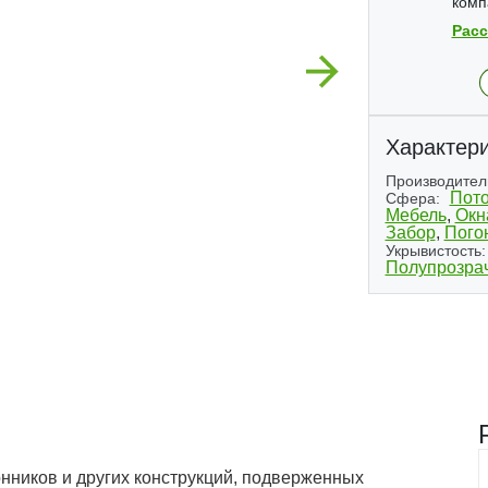
комп
Расс
Next
Характери
Производител
Пото
Сфера:
Мебель
,
Окн
Забор
,
Пого
Укрывистость:
Полупрозра
(1)
нников и других конструкций, подверженных