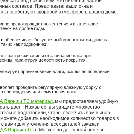
денсата под покрытием, что является частой
ных составов. Представьте: ваши окна и
о и способствуют здоровой атмосфере в вашем доме.
ивно предотвращает пожелтение и выцветание
тенок на долгие годы.
н
: обеспечивает безупречный вид покрытия даже на
таких как подоконники.
ает растрескивание и отслаивание лака при
сины, гарантируя целостность покрытия.
блокирует проникновение влаги, исключая появление
зволяет проводить регулярную влажную уборку с
а повреждения или помутнения лака.
ДА Варниш ТС материал
, мы предоставляем удобную
ать цвет". Нажав ее, вы увидите множество
тельно подготовили, чтобы облегчить вам выбор
 можете добавить необходимое количество товаров в
с вами для уточнения всех деталей заказа и
КОДА Варниш ТС
в Москве по доступной цене вы