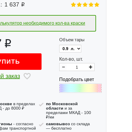
1 637
:
лькулятор необходимого
кол-ва краски
7
Объем тары
Кол-во, шт.
УПИТЬ
й заказ
Подобрать цвет
оскве
в пределах
по Московской
 - до 8000 ₽
области
и за
пределами МКАД - 100
₽/км
гионы
- согласно
самовывоз
со склада
фам транспортной
— бесплатно