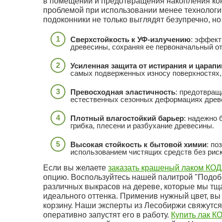
в помещении и предотвращения накопления кон
проблемой при использовании менее технологич
подоконники не только выглядят безупречно, н
Сверхстойкость к УФ-излучению
: эффект
древесины, сохраняя ее первоначальный от
Усиленная защита от истирания и царапи
самых подверженных износу поверхностях, 
Превосходная эластичность
: предотвращ
естественных сезонных деформациях древе
Плотный влагостойкий барьер
: надежно 
грибка, плесени и разбухание древесины.
Высокая стойкость к бытовой химии
: по
использованием чистящих средств без риск
Если вы желаете
заказать крашеный лаком КО
опцию. Воспользуйтесь нашей палитрой "Подобр
различных выкрасов на дереве, которые мы тща
идеального оттенка. Применив нужный цвет, вы
корзину. Наши эксперты из Лесобиржи свяжутся 
оперативно запустят его в работу.
Купить лак 