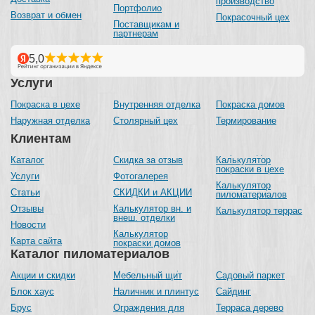
производство
Портфолио
Возврат и обмен
Покрасочный цех
Поставщикам и
партнерам
Услуги
Покраска в цехе
Внутренняя отделка
Покраска домов
Наружная отделка
Столярный цех
Термирование
Клиентам
Каталог
Скидка за отзыв
Калькулятор
покраски в цехе
Услуги
Фотогалерея
Калькулятор
Статьи
СКИДКИ и АКЦИИ
пиломатериалов
Отзывы
Калькулятор вн. и
Калькулятор террас
внеш. отделки
Новости
Калькулятор
Карта сайта
покраски домов
Каталог пиломатериалов
Акции и скидки
Мебельный щит
Садовый паркет
Блок хаус
Наличник и плинтус
Сайдинг
Брус
Ограждения для
Терраса дерево