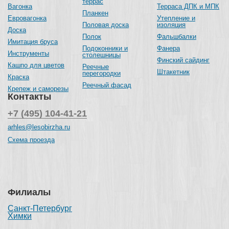
террас
Вагонка
Терраса ДПК и МПК
Планкен
Евровагонка
Утепление и
Половая доска
изоляция
Доска
Полок
Фальшбалки
Имитация бруса
Подоконники и
Фанера
Инструменты
столешницы
Финский сайдинг
Кашпо для цветов
Реечные
Штакетник
перегородки
Краска
Реечный фасад
Крепеж и саморезы
Контакты
+7 (495) 104-41-21
arhles@lesobirzha.ru
Схема проезда
Филиалы
Санкт-Петербург
Химки