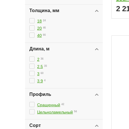
2 2
Толщина, мм
18
24
20
46
40
66
Длина, м
2
36
2.5
35
3
60
3.9
4
Профиль
Сращенный
42
Цельноламельный
94
Сорт