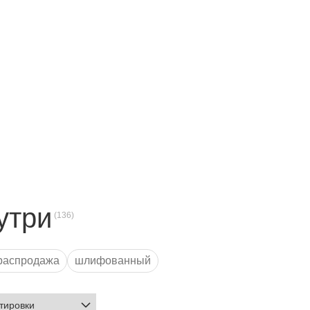
утри
распродажа
шлифованный