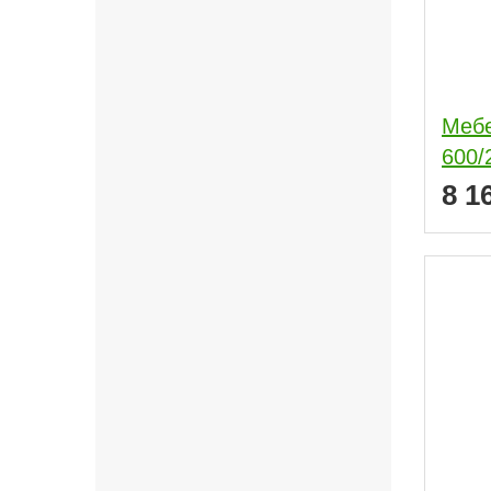
Мебе
600/
8 1