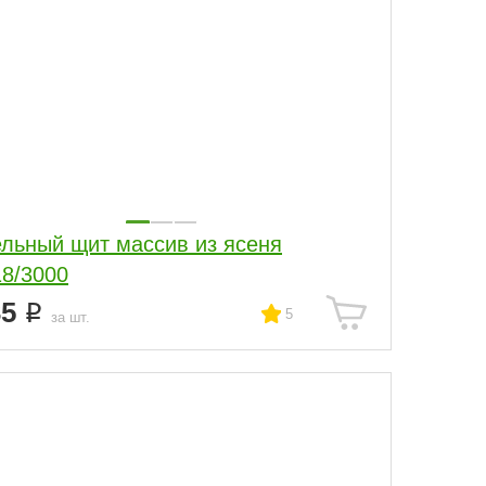
льный щит массив из ясеня
18/3000
35
5
за шт.