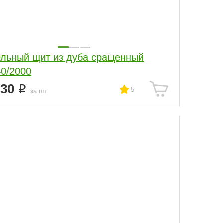
льный щит из дуба сращенный
40/2000
330
5
за шт.