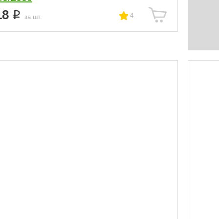
18
4
за шт.