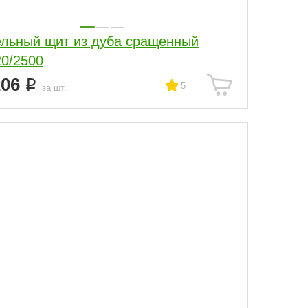
льный щит из дуба сращенный
20/2500
206
5
за шт.