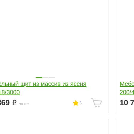
льный щит из массив из ясеня
Мебе
18/3000
200/
869
10 
5
за шт.