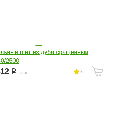
льный щит из дуба сращенный
40/2500
412
5
за шт.