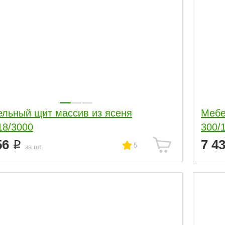
льный щит массив из ясеня
Мебе
18/3000
300/
56
7 4
5
за шт.