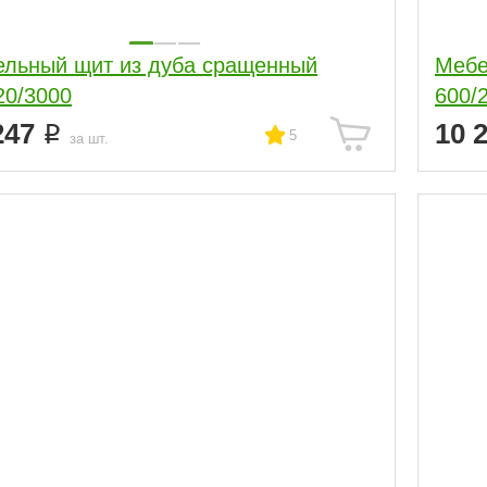
льный щит из дуба сращенный
Мебе
20/3000
600/
247
10 
5
за шт.