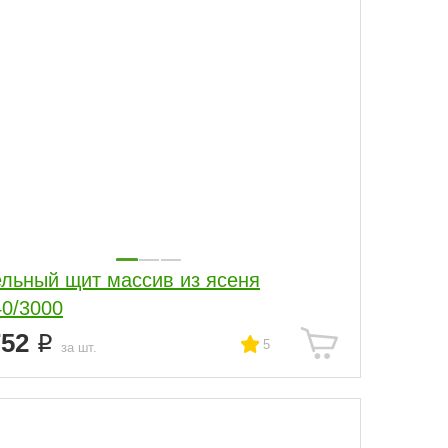
льный щит массив из ясеня
40/3000
752
5
за шт.