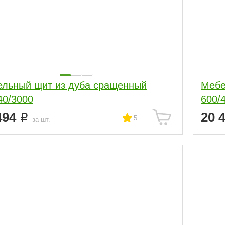
льный щит из дуба сращенный
Мебе
40/3000
600/
494
20 
5
за шт.