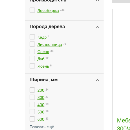
ЛесоБиржа
136
Порода дерева
Кедр
4
Лиственница
78
Сосна
36
Дуб
12
Ясень
6
Ширина, мм
100
12
200
24
300
27
400
19
500
18
600
33
Мебельны
1000
3
300/