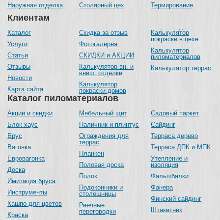
Наружная отделка
Столярный цех
Термирование
Клиентам
Каталог
Скидка за отзыв
Калькулятор
покраски в цехе
Услуги
Фотогалерея
Калькулятор
Статьи
СКИДКИ и АКЦИИ
пиломатериалов
Отзывы
Калькулятор вн. и
Калькулятор террас
внеш. отделки
Новости
Калькулятор
Карта сайта
покраски домов
Каталог пиломатериалов
Акции и скидки
Мебельный щит
Садовый паркет
Блок хаус
Наличник и плинтус
Сайдинг
Брус
Ограждения для
Терраса дерево
террас
Вагонка
Терраса ДПК и МПК
Планкен
Евровагонка
Утепление и
Половая доска
изоляция
Доска
Полок
Фальшбалки
Имитация бруса
Подоконники и
Фанера
Инструменты
столешницы
Финский сайдинг
Кашпо для цветов
Реечные
Штакетник
перегородки
Краска