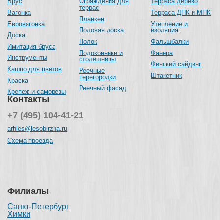
Брус
Ограждения для
Терраса дерево
террас
Вагонка
Терраса ДПК и МПК
Планкен
Евровагонка
Утепление и
Половая доска
изоляция
Доска
Полок
Фальшбалки
Имитация бруса
Подоконники и
Фанера
Инструменты
столешницы
Финский сайдинг
Кашпо для цветов
Реечные
Штакетник
перегородки
Краска
Реечный фасад
Крепеж и саморезы
Контакты
+7 (495) 104-41-21
arhles@lesobirzha.ru
Схема проезда
Филиалы
Санкт-Петербург
Химки