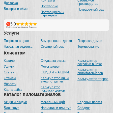
Контакты
Столярное
Доставка
производство
Портфолио
Возврат и обмен
Покрасочный цех
Поставщикам и
партнерам
Услуги
Покраска в цехе
Внутренняя отделка
Покраска домов
Наружная отделка
Столярный цех
Термирование
Клиентам
Каталог
Скидка за отзыв
Калькулятор
покраски в цехе
Услуги
Фотогалерея
Калькулятор
Статьи
СКИДКИ и АКЦИИ
пиломатериалов
Отзывы
Калькулятор вн. и
Калькулятор террас
внеш. отделки
Новости
Калькулятор
Карта сайта
покраски домов
Каталог пиломатериалов
Акции и скидки
Мебельный щит
Садовый паркет
Блок хаус
Наличник и плинтус
Сайдинг