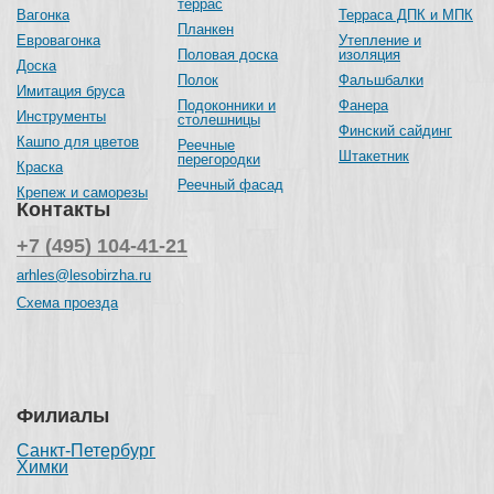
террас
Вагонка
Терраса ДПК и МПК
Планкен
Евровагонка
Утепление и
Половая доска
изоляция
Доска
Полок
Фальшбалки
Имитация бруса
Подоконники и
Фанера
Инструменты
столешницы
Финский сайдинг
Кашпо для цветов
Реечные
Штакетник
перегородки
Краска
Реечный фасад
Крепеж и саморезы
Контакты
+7 (495) 104-41-21
arhles@lesobirzha.ru
Схема проезда
Филиалы
Санкт-Петербург
Химки