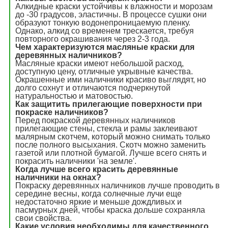
Алкидные краски устойчивы к влажности и морозам
до -30 градусов, эластичны. В процессе сушки они
образуют тонкую водонепроницаемую пленку.
Однако, алкид со временем трескается, требуя
повторного окрашивания через 2-3 года.
Чем характеризуются масляные краски для
деревянных наличников?
Масляные краски имеют небольшой расход,
доступную цену, отличные укрывные качества.
Окрашенные ими наличники красиво выглядят, но
долго сохнут и отличаются подчеркнутой
натуральностью и матовостью.
Как защитить прилегающие поверхности при
покраске наличников?
Перед покраской деревянных наличников
прилегающие стены, стекла и рамы заклеивают
малярным скотчем, который можно снимать только
после полного высыхания. Скотч можно заменить
газетой или плотной бумагой. Лучше всего снять и
покрасить наличники 'на земле'.
Когда лучше всего красить деревянные
наличники на окнах?
Покраску деревянных наличников лучше проводить в
середине весны, когда солнечные лучи еще
недостаточно яркие и меньше дождливых и
пасмурных дней, чтобы краска дольше сохраняла
свои свойства.
Какие условия необходимы для качественного