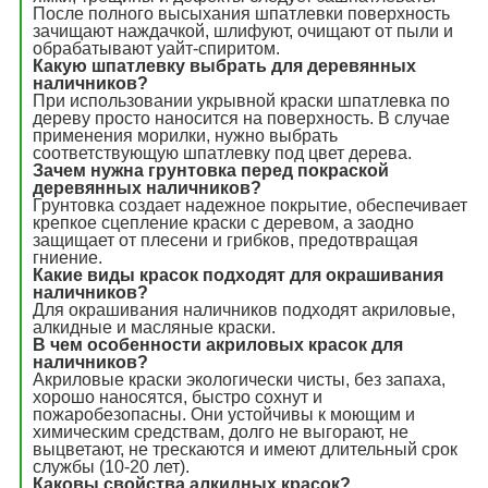
После полного высыхания шпатлевки поверхность
зачищают наждачкой, шлифуют, очищают от пыли и
обрабатывают уайт-спиритом.
Какую шпатлевку выбрать для деревянных
наличников?
При использовании укрывной краски шпатлевка по
дереву просто наносится на поверхность. В случае
применения морилки, нужно выбрать
соответствующую шпатлевку под цвет дерева.
Зачем нужна грунтовка перед покраской
деревянных наличников?
Грунтовка создает надежное покрытие, обеспечивает
крепкое сцепление краски с деревом, а заодно
защищает от плесени и грибков, предотвращая
гниение.
Какие виды красок подходят для окрашивания
наличников?
Для окрашивания наличников подходят акриловые,
алкидные и масляные краски.
В чем особенности акриловых красок для
наличников?
Акриловые краски экологически чисты, без запаха,
хорошо наносятся, быстро сохнут и
пожаробезопасны. Они устойчивы к моющим и
химическим средствам, долго не выгорают, не
выцветают, не трескаются и имеют длительный срок
службы (10-20 лет).
Каковы свойства алкидных красок?