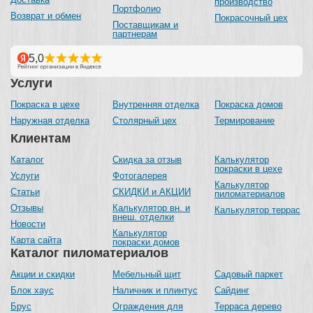
производство
Портфолио
Возврат и обмен
Покрасочный цех
Поставщикам и
партнерам
Услуги
Покраска в цехе
Внутренняя отделка
Покраска домов
Наружная отделка
Столярный цех
Термирование
Клиентам
Каталог
Скидка за отзыв
Калькулятор
покраски в цехе
Услуги
Фотогалерея
Калькулятор
Статьи
СКИДКИ и АКЦИИ
пиломатериалов
Отзывы
Калькулятор вн. и
Калькулятор террас
внеш. отделки
Новости
Калькулятор
Карта сайта
покраски домов
Каталог пиломатериалов
Акции и скидки
Мебельный щит
Садовый паркет
Блок хаус
Наличник и плинтус
Сайдинг
Брус
Ограждения для
Терраса дерево