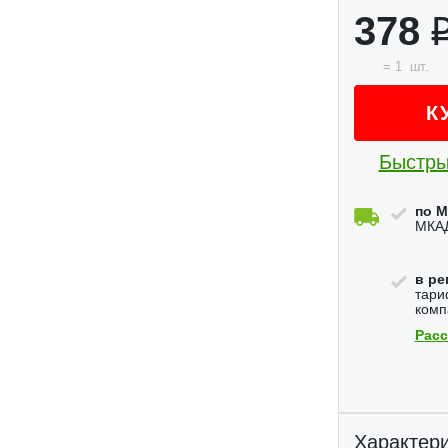
378
=
1
шт.
К
Быстры
по М
МКАД
в ре
тари
комп
Расс
Характери