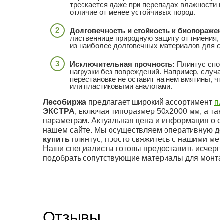
трескается даже при перепадах влажности 
отличие от менее устойчивых пород.
Долговечность и стойкость к биопораже
лиственнице природную защиту от гниения,
из наиболее долговечных материалов для о
Исключительная прочность:
Плинтус спо
нагрузки без повреждений. Например, случ
перестановке не оставит на нем вмятины, 
или пластиковыми аналогами.
Лесобиржа
предлагает широкий ассортимент
п
ЭКСТРА
, включая типоразмер 50x2000 мм, а т
параметрам. Актуальная цена и информация о с
нашем сайте. Мы осуществляем оперативную до
купить
плинтус, просто свяжитесь с нашими м
Наши специалисты готовы предоставить исчер
подобрать сопутствующие материалы для монт
Отзывы