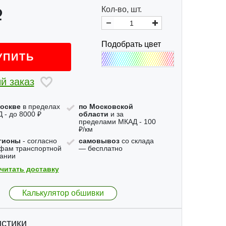
Кол-во, шт.
Подобрать цвет
УПИТЬ
й заказ
оскве
в пределах
по Московской
 - до 8000 ₽
области
и за
пределами МКАД - 100
₽/км
гионы
- согласно
самовывоз
со склада
фам транспортной
— бесплатно
ании
читать доставку
Калькулятор обшивки
стики