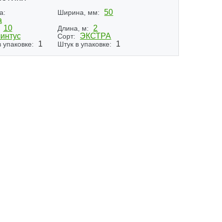
50
а:
Ширина, мм:
а
10
2
Длина, м:
интус
ЭКСТРА
Сорт:
1
1
 упаковке:
Штук в упаковке: