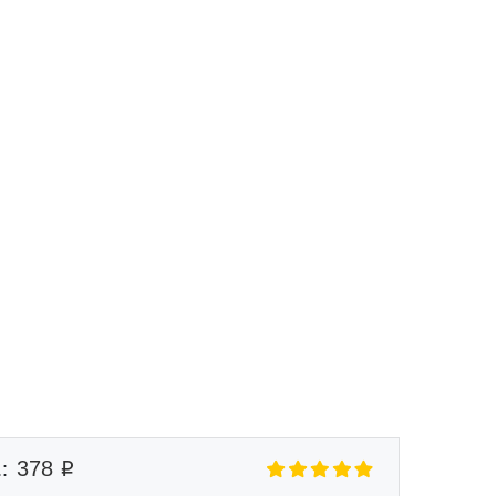
Маршрут к складу
Рассчитать доставку
378
: