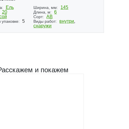
Ель
145
а:
Ширина, мм:
20
6
Длина, м:
сой
АВ
Сорт:
5
внутри
,
 упаковке:
Виды работ:
снаружи
Расскажем и покажем