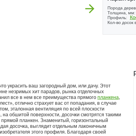
Next
Порода дерев
Толщина, мм:
Ко
Профиль:
Кол-во досок в
то украсить ваш загородный дом, или дачу. Этот
ине незримых хит парадов, рынка отделочных
ранил все в нем все преимущества прямого
планкена
,
ест», отлично страхует вас от попадания, в случае
том, эталонная вентиляция по всей плоскости
о, на обшитой поверхности, досочки смотрятся такими
, прямой планкен. Знаменитый, горизонтальный
аждая досочка, выглядит отдельным лаконичным
 изобретателя этого профиля. Благодаря своей