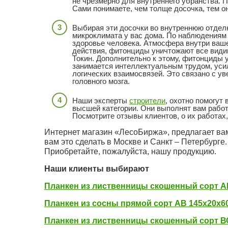
не чрезмерно для внутреннего убранства. 
Сами понимаете, чем толще досочка, тем о
Выбирая эти досочки во внутреннюю отделк
микроклимата у вас дома. По наблюдениям
здоровье человека. Атмосфера внутри ваше
действия, фитонциды уничтожают все види
Токин. Дополнительно к этому, фитонциды 
занимается интеллектуальным трудом, уси
логических взаимосвязей. Это связано с у
головного мозга.
Наши эксперты
строители
, охотно помогут
высшей категории. Они выполнят вам работу
Посмотрите отзывы клиентов, о их работах,
Интернет магазин «ЛесоБиржа», предлагает ва
вам это сделать в Москве и Санкт – Петербурге.
Приобретайте, пожалуйста, нашу продукцию.
Наши клиенты выбирают
Планкен из лиственницы скошенный сорт АВ
Планкен из сосны прямой сорт АВ 145x20x6
Планкен из лиственницы скошенный сорт ВС