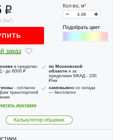
5
Кол-во,
м
2
2
4.35
м
)
Подобрать цвет
УПИТЬ
й заказ
оскве
в пределах
по Московской
 - до 8000 ₽
области
и за
пределами МКАД - 100
₽/км
гионы
- согласно
самовывоз
со склада
фам транспортной
— бесплатно
ании
читать доставку
Калькулятор обшивки
стики