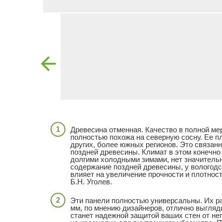
Древесина отменная. Качество в полной мер
полностью похожа на северную сосну. Ее пл
других, более южных регионов. Это связанн
поздней древесины. Климат в этом конечно 
долгими холодными зимами, нет значительн
содержание поздней древесины, у вологод
влияет на увеличение прочности и плотнос
Б.Н. Уголев.
Эти панели полностью универсальны. Их ра
мм, по мнению дизайнеров, отлично выгляди
станет надежной защитой ваших стен от не