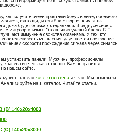
Плюс, она и формирует не высокую стоимость панелей.
на дороже.
у, вы получите очень приятный бонус в виде, полезного
 медиков, фитонциды ели благотворно влияют на
го дома будет близка к стерильной. В радиусе своего
мые микроорганизмы. Это выявил ученый биолог Б.П.
улучшают иммунные свойства организма. У тех, кто
ливается скорость мышления, улучшается построение
величением скорости прохождения сигнала через синапсы
 вам установить панели. Мужчины профессионалы
, красиво и очень качественно. Вам понравится.
 на нашем сайте.
м купить панели
косого плакена
из ели. Мы поможем
 Анализируйте наш каталог. Читайте статьи.
 (В) 140x20x4000
000
 (С) 140x20x3000