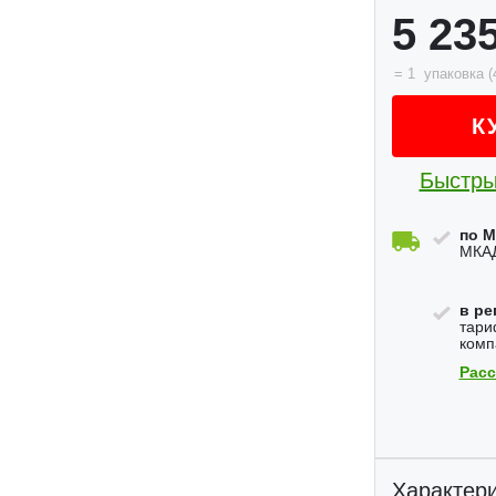
5 23
=
1
упаковка
(
К
Быстры
по М
МКАД
в ре
тари
комп
Расс
Характери