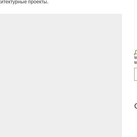
итектурные проекты.
м
м