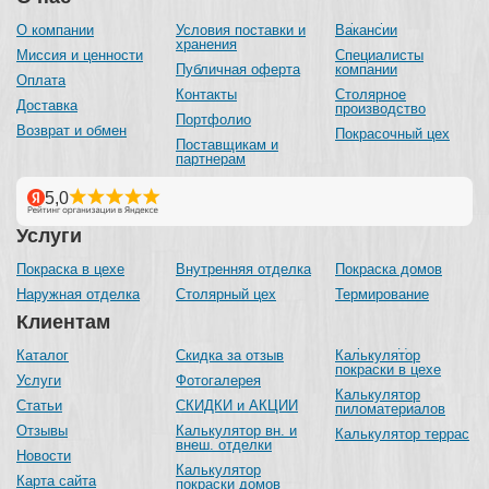
О компании
Условия поставки и
Вакансии
хранения
Миссия и ценности
Специалисты
Публичная оферта
компании
Оплата
Контакты
Столярное
Доставка
производство
Портфолио
Возврат и обмен
Покрасочный цех
Поставщикам и
партнерам
Услуги
Покраска в цехе
Внутренняя отделка
Покраска домов
Наружная отделка
Столярный цех
Термирование
Клиентам
Каталог
Скидка за отзыв
Калькулятор
покраски в цехе
Услуги
Фотогалерея
Калькулятор
Статьи
СКИДКИ и АКЦИИ
пиломатериалов
Отзывы
Калькулятор вн. и
Калькулятор террас
внеш. отделки
Новости
Калькулятор
Карта сайта
покраски домов