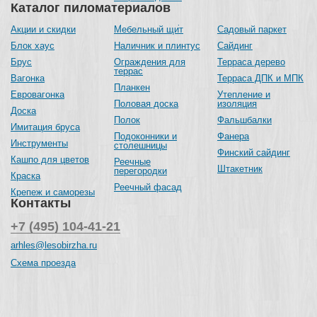
Каталог пиломатериалов
Акции и скидки
Мебельный щит
Садовый паркет
Блок хаус
Наличник и плинтус
Сайдинг
Брус
Ограждения для
Терраса дерево
террас
Вагонка
Терраса ДПК и МПК
Планкен
Евровагонка
Утепление и
Половая доска
изоляция
Доска
Полок
Фальшбалки
Имитация бруса
Подоконники и
Фанера
Инструменты
столешницы
Финский сайдинг
Кашпо для цветов
Реечные
Штакетник
перегородки
Краска
Реечный фасад
Крепеж и саморезы
Контакты
+7 (495) 104-41-21
arhles@lesobirzha.ru
Схема проезда