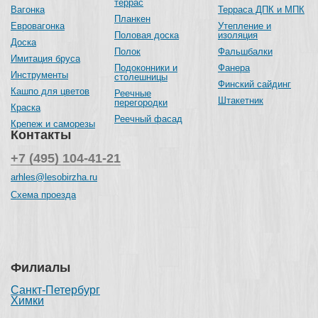
террас
Вагонка
Терраса ДПК и МПК
Планкен
Евровагонка
Утепление и
Половая доска
изоляция
Доска
Полок
Фальшбалки
Имитация бруса
Подоконники и
Фанера
Инструменты
столешницы
Финский сайдинг
Кашпо для цветов
Реечные
Штакетник
перегородки
Краска
Реечный фасад
Крепеж и саморезы
Контакты
+7 (495) 104-41-21
arhles@lesobirzha.ru
Схема проезда
Филиалы
Санкт-Петербург
Химки