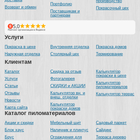
производство
Портфолио
Возврат и обмен
Покрасочный цех
Поставщикам и
партнерам
Услуги
Покраска в цехе
Внутренняя отделка
Покраска домов
Наружная отделка
Столярный цех
Термирование
Клиентам
Каталог
Скидка за отзыв
Калькулятор
покраски в цехе
Услуги
Фотогалерея
Калькулятор
Статьи
СКИДКИ и АКЦИИ
пиломатериалов
Отзывы
Калькулятор вн. и
Калькулятор террас
внеш. отделки
Новости
Калькулятор
Карта сайта
покраски домов
Каталог пиломатериалов
Акции и скидки
Мебельный щит
Садовый паркет
Блок хаус
Наличник и плинтус
Сайдинг
Брус
Ограждения для
Терраса дерево