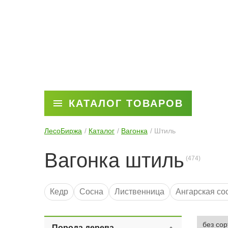
КАТАЛОГ ТОВАРОВ
ЛесоБиржа
Каталог
Вагонка
Штиль
Вагонка штиль
Кедр
Сосна
Лиственница
Ангарская со
3 метра
6 метров
Для бани
2 метра
С
Порода дерева