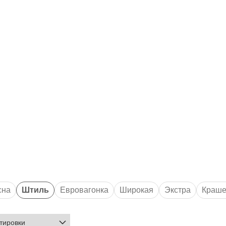
сна
Штиль
Евровагонка
Широкая
Экстра
Краше
орт AB
Сорт A
Толщина 14 мм