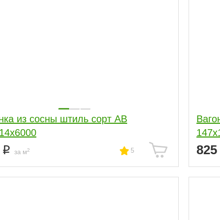
нка из сосны штиль сорт АВ
Ваго
14x6000
147x
4
82
5
2
за м