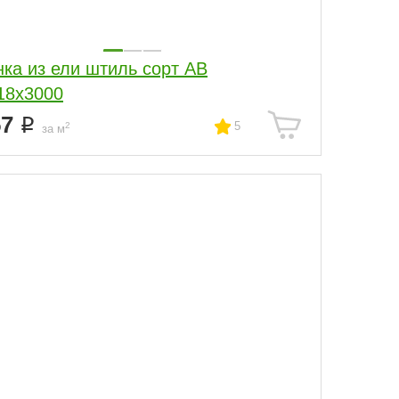
нка из ели штиль сорт АВ
18x3000
57
5
2
за м