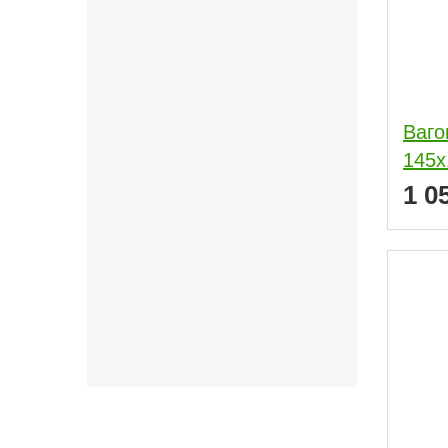
Ваго
145x
1 0