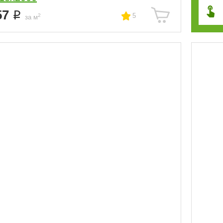
57
5
2
за м