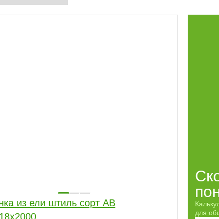
Ск
по
нка из ели штиль сорт АВ
Кальку
для обш
18x2000