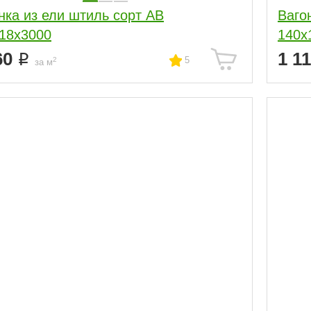
нка из ели штиль сорт АВ
Ваго
18x3000
140x
60
1 1
5
2
за м