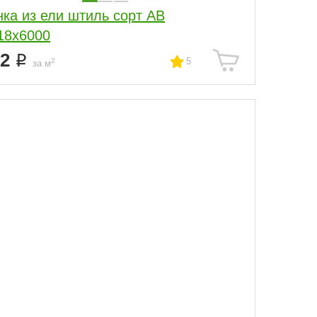
нка из ели штиль сорт АВ
18x6000
12
5
2
за м