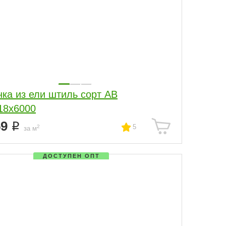
нка из ели штиль сорт АВ
18x6000
59
5
2
за м