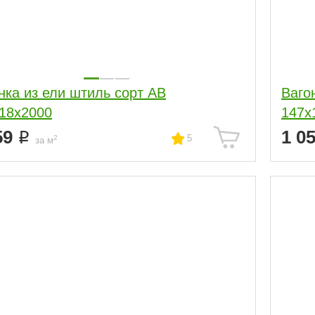
нка из ели штиль сорт АВ
Ваго
18x2000
147x
59
1 0
5
2
за м