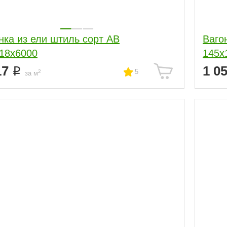
нка из ели штиль сорт АВ
Ваго
18x6000
145x
17
1 0
5
2
за м