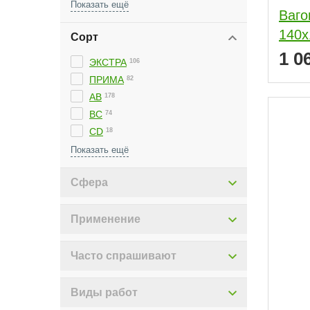
Ваго
140x
Сорт
1 0
ЭКСТРА
106
ПРИМА
82
АВ
178
ВС
74
С
10
CD
18
АВС
6
Сфера
Применение
Часто спрашивают
Виды работ