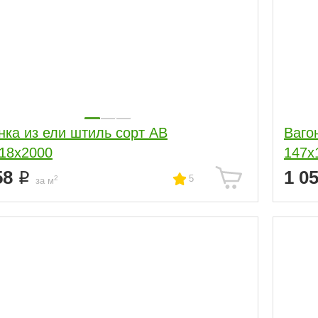
нка из ели штиль сорт АВ
Ваго
18x2000
147x
58
1 0
5
2
за м