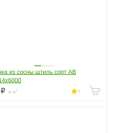
нка из сосны штиль сорт АВ
14x6000
5
5
2
за м