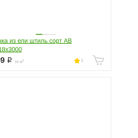
нка из ели штиль сорт АВ
18x3000
59
5
2
за м