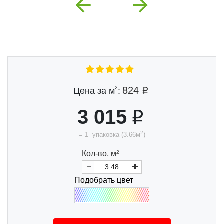
Previous
Next
2
824
Цена за м
:
3 015
2
=
1
упаковка
(
3.66
м
)
Кол-во,
м
2
Подобрать цвет