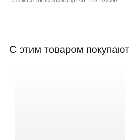
Вагонка из сосны штиль сорт АВ 122x14x6000