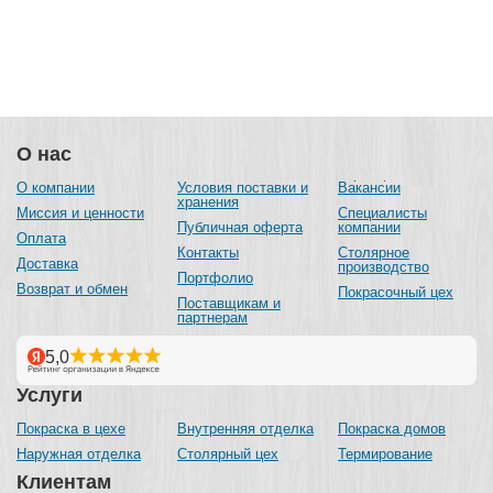
О нас
О компании
Условия поставки и
Вакансии
хранения
Миссия и ценности
Специалисты
Публичная оферта
компании
Оплата
Контакты
Столярное
Доставка
производство
Портфолио
Возврат и обмен
Покрасочный цех
Поставщикам и
партнерам
Услуги
Покраска в цехе
Внутренняя отделка
Покраска домов
Наружная отделка
Столярный цех
Термирование
Клиентам