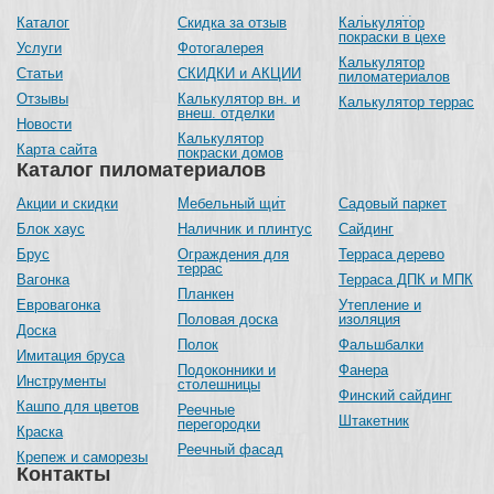
Каталог
Скидка за отзыв
Калькулятор
покраски в цехе
Услуги
Фотогалерея
Калькулятор
Статьи
СКИДКИ и АКЦИИ
пиломатериалов
Отзывы
Калькулятор вн. и
Калькулятор террас
внеш. отделки
Новости
Калькулятор
Карта сайта
покраски домов
Каталог пиломатериалов
Акции и скидки
Мебельный щит
Садовый паркет
Блок хаус
Наличник и плинтус
Сайдинг
Брус
Ограждения для
Терраса дерево
террас
Вагонка
Терраса ДПК и МПК
Планкен
Евровагонка
Утепление и
Половая доска
изоляция
Доска
Полок
Фальшбалки
Имитация бруса
Подоконники и
Фанера
Инструменты
столешницы
Финский сайдинг
Кашпо для цветов
Реечные
Штакетник
перегородки
Краска
Реечный фасад
Крепеж и саморезы
Контакты