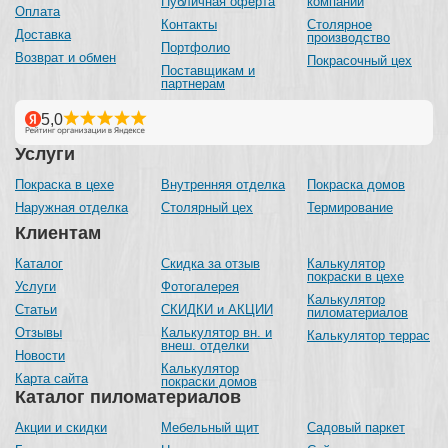
Публичная оферта
компании
Оплата
Контакты
Столярное
Доставка
производство
Портфолио
Возврат и обмен
Покрасочный цех
Поставщикам и
партнерам
Услуги
Покраска в цехе
Внутренняя отделка
Покраска домов
Наружная отделка
Столярный цех
Термирование
Клиентам
Каталог
Скидка за отзыв
Калькулятор
покраски в цехе
Услуги
Фотогалерея
Калькулятор
Статьи
СКИДКИ и АКЦИИ
пиломатериалов
Отзывы
Калькулятор вн. и
Калькулятор террас
внеш. отделки
Новости
Калькулятор
Карта сайта
покраски домов
Каталог пиломатериалов
Акции и скидки
Мебельный щит
Садовый паркет