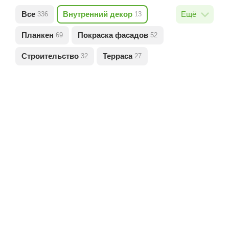
Все
Внутренний декор
Планкен
Покраска фасадов
Строительство
Терраса
Вагонка
Лестницы
Комбинированная отделка фасада
Заборы
Имитация бруса
Фальшбалки
Фундаменты
Покраска в цехе
Ремонт квартир
Покраска внутри дома
Баня
Блок хаус
Полы
Кровля