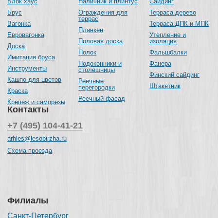
Блок хаус
Наличник и плинтус
Сайдинг
Брус
Ограждения для
Терраса дерево
террас
Вагонка
Терраса ДПК и МПК
Планкен
Евровагонка
Утепление и
Половая доска
изоляция
Доска
Полок
Фальшбалки
Имитация бруса
Подоконники и
Фанера
Инструменты
столешницы
Финский сайдинг
Кашпо для цветов
Реечные
Штакетник
перегородки
Краска
Реечный фасад
Крепеж и саморезы
Контакты
+7 (495) 104-41-21
arhles@lesobirzha.ru
Схема проезда
Филиалы
Санкт-Петербург