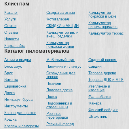
Клиентам
Каталог
Скидка за отзыв
Калькулятор
покраски в цехе
Услуги
Фотогалерея
Калькулятор
Статьи
СКИДКИ и АКЦИИ
пиломатериалов
Отзывы
Калькулятор вн. и
Калькулятор террас
внеш. отделки
Новости
Калькулятор
Карта сайта
покраски домов
Каталог пиломатериалов
Акции и скидки
Мебельный щит
Садовый паркет
Блок хаус
Наличник и плинтус
Сайдинг
Брус
Ограждения для
Терраса дерево
террас
Вагонка
Терраса ДПК и МПК
Планкен
Евровагонка
Утепление и
Половая доска
изоляция
Доска
Полок
Фальшбалки
Имитация бруса
Подоконники и
Фанера
Инструменты
столешницы
Финский сайдинг
Кашпо для цветов
Реечные
Штакетник
перегородки
Краска
Реечный фасад
Крепеж и саморезы