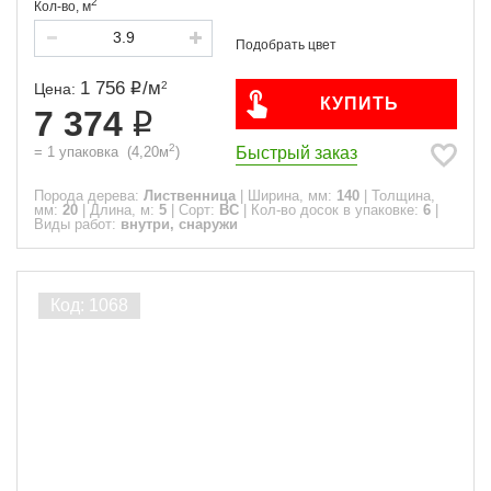
2
Кол-во,
м
1 756
/
м
2
Цена:
КУПИТЬ
7 374
2
Быстрый заказ
=
1
упаковка
(
4,20
м
)
Порода дерева:
Лиственница
|
Ширина, мм:
140
|
Толщина,
мм:
20
|
Длина, м:
5
|
Сорт:
ВС
|
Кол-во досок в упаковке:
6
|
Виды работ:
внутри, снаружи