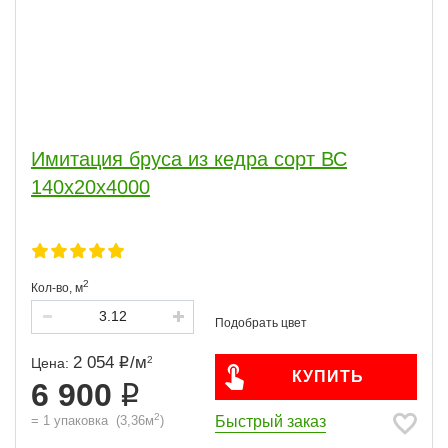
Имитация бруса из кедра сорт ВС
140x20x4000
2
Кол-во,
м
2 054
/
м
2
Цена:
КУПИТЬ
6 900
2
Быстрый заказ
=
1
упаковка
(
3,36
м
)