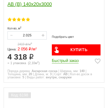
АВ (В) 140x20x3000
2
Кол-во,
м
2
2419
/
м
2 056
/
м
2
Цена:
КУПИТЬ
4 318
Быстрый заказ
2
=
1
упаковка
(
2,10
м
)
Порода дерева:
Ангарская сосна
|
Ширина, мм:
140
|
Толщина, мм:
20
|
Длина, м:
3
|
Сорт:
АВ
|
Кол-во досок в
упаковке:
5
|
Виды работ:
внутри, снаружи