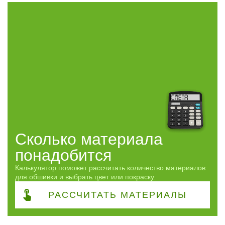
2.5
8
3
19
4
19
5
10
6
8
Профиль
Карельский
18
Сорт
Сколько материала
ЭКСТРА
10
понадобится
ПРИМА
10
АВ
31
Калькулятор поможет рассчитать количество материалов
для обшивки и выбрать цвет или покраску.
ВС
24
CD
4
РАССЧИТАТЬ
МАТЕРИАЛЫ
Часто спрашивают