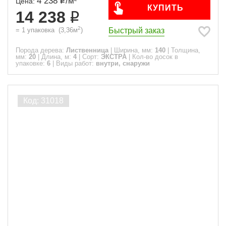
4 238
/
м
Цена:
КУПИТЬ
14 238
2
Быстрый заказ
=
1
упаковка
(
3,36
м
)
Порода дерева:
Лиственница
|
Ширина, мм:
140
|
Толщина,
мм:
20
|
Длина, м:
4
|
Сорт:
ЭКСТРА
|
Кол-во досок в
упаковке:
6
|
Виды работ:
внутри, снаружи