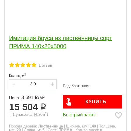
Имитация бруса из лиственницы сорт
ПРИМА 140x20x5000
1
отзыв
2
Кол-во,
м
3 691
/
м
2
Цена:
КУПИТЬ
15 504
2
Быстрый заказ
=
1
упаковка
(
4,20
м
)
Порода дерева:
Лиственница
|
Ширина, мм:
140
|
Толщина,
мм:
20
|
Длина, м:
5
|
Сорт:
ПРИМА
|
Кол-во досок в