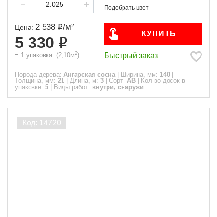
2 538
/
м
2
Цена:
КУПИТЬ
5 330
2
Быстрый заказ
=
1
упаковка
(
2,10
м
)
Порода дерева:
Ангарская сосна
|
Ширина, мм:
140
|
Толщина, мм:
21
|
Длина, м:
3
|
Сорт:
АВ
|
Кол-во досок в
упаковке:
5
|
Виды работ:
внутри, снаружи