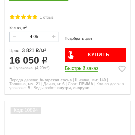
1
отзыв
2
Кол-во,
м
3 821
/
м
2
Цена:
КУПИТЬ
16 050
2
Быстрый заказ
=
1
упаковка
(
4,20
м
)
Порода дерева:
Ангарская сосна
|
Ширина, мм:
140
|
Толщина, мм:
21
|
Длина, м:
6
|
Сорт:
ПРИМА
|
Кол-во досок в
упаковке:
5
|
Виды работ:
внутри, снаружи