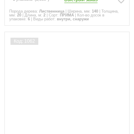
Порода дерева:
Лиственница
|
Ширина, мм:
140
|
Толщина,
мм:
20
|
Длина, м:
2
|
Сорт:
ПРИМА
|
Кол-во досок в
упаковке:
6
|
Виды работ:
внутри, снаружи