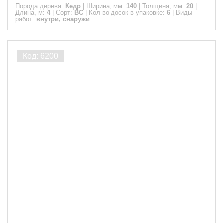
Порода дерева:
Кедр
|
Ширина, мм:
140
|
Толщина, мм:
20
|
Длина, м:
4
|
Сорт:
ВС
|
Кол-во досок в упаковке:
6
|
Виды
работ:
внутри, снаружи