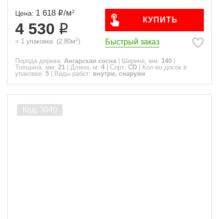
1 618
/
м
2
Цена:
КУПИТЬ
4 530
2
Быстрый заказ
=
1
упаковка
(
2,80
м
)
Порода дерева:
Ангарская сосна
|
Ширина, мм:
140
|
Толщина, мм:
21
|
Длина, м:
4
|
Сорт:
CD
|
Кол-во досок в
упаковке:
5
|
Виды работ:
внутри, снаружи