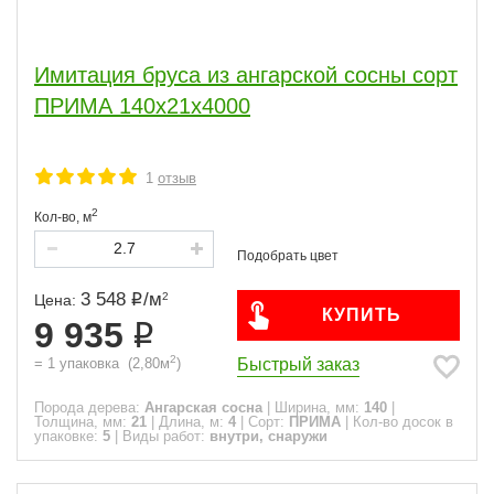
Имитация бруса из ангарской сосны сорт
ПРИМА 140x21x4000
1
отзыв
2
Кол-во,
м
3 548
/
м
2
Цена:
КУПИТЬ
9 935
2
Быстрый заказ
=
1
упаковка
(
2,80
м
)
Порода дерева:
Ангарская сосна
|
Ширина, мм:
140
|
Толщина, мм:
21
|
Длина, м:
4
|
Сорт:
ПРИМА
|
Кол-во досок в
упаковке:
5
|
Виды работ:
внутри, снаружи