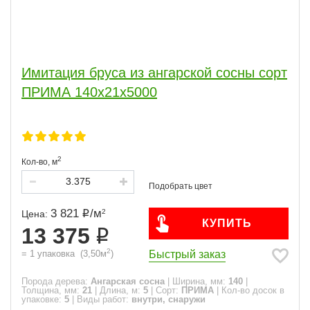
Имитация бруса из ангарской сосны сорт
ПРИМА 140x21x5000
2
Кол-во,
м
3 821
/
м
2
Цена:
КУПИТЬ
13 375
2
Быстрый заказ
=
1
упаковка
(
3,50
м
)
Порода дерева:
Ангарская сосна
|
Ширина, мм:
140
|
Толщина, мм:
21
|
Длина, м:
5
|
Сорт:
ПРИМА
|
Кол-во досок в
упаковке:
5
|
Виды работ:
внутри, снаружи