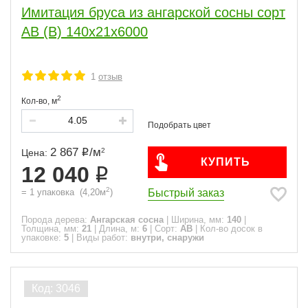
Имитация бруса из ангарской сосны сорт
АВ (В) 140x21x6000
1
отзыв
2
Кол-во,
м
2 867
/
м
2
Цена:
КУПИТЬ
12 040
2
Быстрый заказ
=
1
упаковка
(
4,20
м
)
Порода дерева:
Ангарская сосна
|
Ширина, мм:
140
|
Толщина, мм:
21
|
Длина, м:
6
|
Сорт:
АВ
|
Кол-во досок в
упаковке:
5
|
Виды работ:
внутри, снаружи