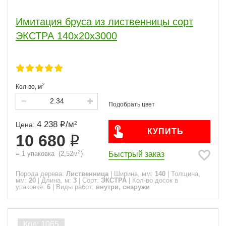
Имитация бруса из лиственницы сорт
ЭКСТРА 140x20x3000
2
Кол-во,
м
4 238
/
м
2
Цена:
КУПИТЬ
10 680
2
Быстрый заказ
=
1
упаковка
(
2,52
м
)
Порода дерева:
Лиственница
|
Ширина, мм:
140
|
Толщина,
мм:
20
|
Длина, м:
3
|
Сорт:
ЭКСТРА
|
Кол-во досок в
упаковке:
6
|
Виды работ:
внутри, снаружи