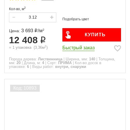
2
Кол-во,
м
3 693
/
м
2
Цена:
КУПИТЬ
12 408
2
Быстрый заказ
=
1
упаковка
(
3,36
м
)
Порода дерева:
Лиственница
|
Ширина, мм:
140
|
Толщина,
мм:
20
|
Длина, м:
4
|
Сорт:
ПРИМА
|
Кол-во досок в
упаковке:
6
|
Виды работ:
внутри, снаружи