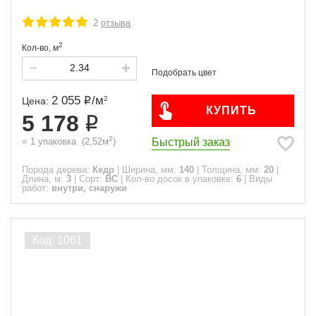
2
отзыва
2
Кол-во,
м
2 055
/
м
2
Цена:
КУПИТЬ
5 178
2
Быстрый заказ
=
1
упаковка
(
2,52
м
)
Порода дерева:
Кедр
|
Ширина, мм:
140
|
Толщина, мм:
20
|
Длина, м:
3
|
Сорт:
ВС
|
Кол-во досок в упаковке:
6
|
Виды
работ:
внутри, снаружи