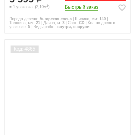
2
Быстрый заказ
=
1
упаковка
(
2,10
м
)
Порода дерева:
Ангарская сосна
|
Ширина, мм:
140
|
Толщина, мм:
21
|
Длина, м:
3
|
Сорт:
CD
|
Кол-во досок в
упаковке:
5
|
Виды работ:
внутри, снаружи