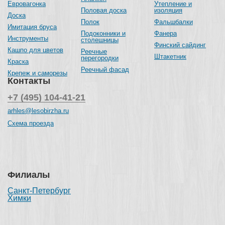
Евровагонка
Утепление и
Половая доска
изоляция
Доска
Полок
Фальшбалки
Имитация бруса
Подоконники и
Фанера
Инструменты
столешницы
Финский сайдинг
Кашпо для цветов
Реечные
Штакетник
перегородки
Краска
Реечный фасад
Крепеж и саморезы
Контакты
+7 (495) 104-41-21
arhles@lesobirzha.ru
Схема проезда
Филиалы
Санкт-Петербург
Химки