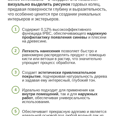
визуально выделить рисунок
годовых колец,
придавая поверхности глубину и выразительность,
что особенно ценится при создании уникальных
интерьеров и экстерьеров.
Содержит 0.12% высокоэффективного
фунгицида IPBC, обеспечивающего
надежную
профилактику появления синевы
и плесени
на древесине.
Легкость нанесения
позволяет быстро и
равномерно распределять продукт с помощью
кисти или ветоши в растир, что значительно
упрощает процесс обработки.
Создает
эстетически привлекательное
покрытие
, подчеркивая натуральность дерева
и задавая ему интересный, глубокий тон.
Идеально подходит для применения как
внутри помещений
, так и для
наружных
работ
, обеспечивая универсальность
использования.
Обеспечивает прекрасную адгезию и является
идеальной основой под любой водный лак из