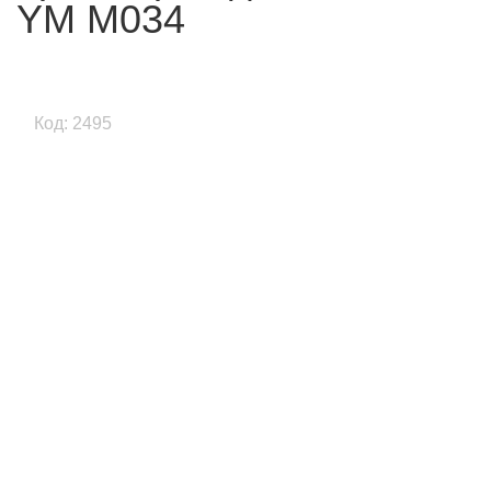
YМ М034
Код: 2495