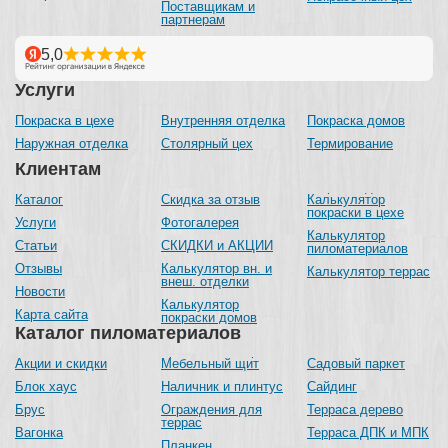
Поставщикам и
партнерам
Услуги
Покраска в цехе
Внутренняя отделка
Покраска домов
Наружная отделка
Столярный цех
Термирование
Клиентам
Каталог
Скидка за отзыв
Калькулятор
покраски в цехе
Услуги
Фотогалерея
Калькулятор
Статьи
СКИДКИ и АКЦИИ
пиломатериалов
Отзывы
Калькулятор вн. и
Калькулятор террас
внеш. отделки
Новости
Калькулятор
Карта сайта
покраски домов
Каталог пиломатериалов
Акции и скидки
Мебельный щит
Садовый паркет
Блок хаус
Наличник и плинтус
Сайдинг
Брус
Ограждения для
Терраса дерево
террас
Вагонка
Терраса ДПК и МПК
Планкен