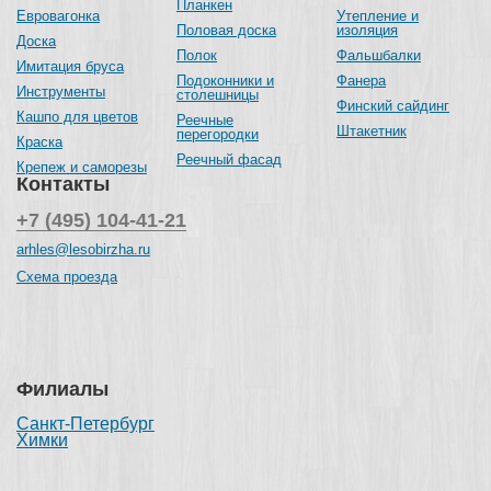
Планкен
Евровагонка
Утепление и
Половая доска
изоляция
Доска
Полок
Фальшбалки
Имитация бруса
Подоконники и
Фанера
Инструменты
столешницы
Финский сайдинг
Кашпо для цветов
Реечные
Штакетник
перегородки
Краска
Реечный фасад
Крепеж и саморезы
Контакты
+7 (495) 104-41-21
arhles@lesobirzha.ru
Схема проезда
Филиалы
Санкт-Петербург
Химки