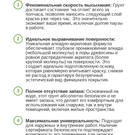
Феноменальная скорость высыхания:
Грунт
достигает состояния "на отлип" всего за
полчаса, позволяя наносить следующий слой
краски уже через час. Это значительно
экономит ваше время, исключая долгие паузы
в работе.
Идеальное выравнивание поверхности:
Уникальная алкидно-акриловая формула
обеспечивает глубокое проникновение алкида
(небольшой молекулы) в поры древесины и
ровное распределение акрилата (более
крупной молекулы) на поверхности. Это
создает идеально подготовленную основу,
которая равномерно впитывает краску, снижая
её расход и гарантируя безупречный
эстетический вид финишного покрытия.
Полное отсутствие запаха:
Основанный на
воде, этот грунт абсолютно безопасен и не
имеет запаха, что делает его комфортным для
использования как снаружи, так и внутри
помещений, включая жилые пространства.
Максимальная универсальность:
Подходит
для наружных и внутренних работ. Наличие
сертификата безопасности подтверждает
возможность его применения для окраски