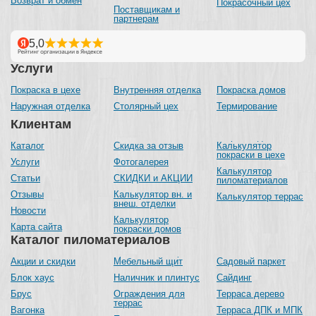
Возврат и обмен
Покрасочный цех
Поставщикам и
партнерам
Услуги
Покраска в цехе
Внутренняя отделка
Покраска домов
Наружная отделка
Столярный цех
Термирование
Клиентам
Каталог
Скидка за отзыв
Калькулятор
покраски в цехе
Услуги
Фотогалерея
Калькулятор
Статьи
СКИДКИ и АКЦИИ
пиломатериалов
Отзывы
Калькулятор вн. и
Калькулятор террас
внеш. отделки
Новости
Калькулятор
Карта сайта
покраски домов
Каталог пиломатериалов
Акции и скидки
Мебельный щит
Садовый паркет
Блок хаус
Наличник и плинтус
Сайдинг
Брус
Ограждения для
Терраса дерево
террас
Вагонка
Терраса ДПК и МПК