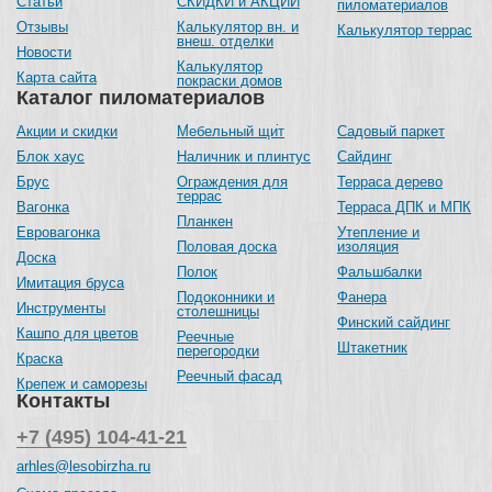
Статьи
СКИДКИ и АКЦИИ
пиломатериалов
Отзывы
Калькулятор вн. и
Калькулятор террас
внеш. отделки
Новости
Калькулятор
Карта сайта
покраски домов
Каталог пиломатериалов
Акции и скидки
Мебельный щит
Садовый паркет
Блок хаус
Наличник и плинтус
Сайдинг
Брус
Ограждения для
Терраса дерево
террас
Вагонка
Терраса ДПК и МПК
Планкен
Евровагонка
Утепление и
Половая доска
изоляция
Доска
Полок
Фальшбалки
Имитация бруса
Подоконники и
Фанера
Инструменты
столешницы
Финский сайдинг
Кашпо для цветов
Реечные
Штакетник
перегородки
Краска
Реечный фасад
Крепеж и саморезы
Контакты
+7 (495) 104-41-21
arhles@lesobirzha.ru