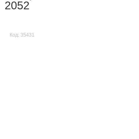
2052
Код: 35431