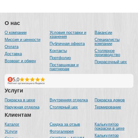
О нас
О компании
Условия поставки и
Вакансии
хранения
Миссия и ценности
Специалисты
Публичная оферта
компании
Оплата
Контакты
Столярное
Доставка
производство
Портфолио
Возврат и обмен
Покрасочный цех
Поставщикам и
партнерам
Услуги
Покраска в цехе
Внутренняя отделка
Покраска домов
Наружная отделка
Столярный цех
Термирование
Клиентам
Каталог
Скидка за отзыв
Калькулятор
покраски в цехе
Услуги
Фотогалерея
Калькулятор